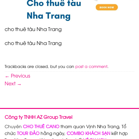
cho thuê tàu Nha Trang
cho thuê tàu Nha Trang
Trackbacks are closed, but you can
post a comment
.
←
Previous
Next
→
Công ty TNHH AZ Group Travel
Chuyên
CHO THUÊ CANO
tham quan Vịnh Nha Trang, Tổ
chức
TOUR ĐẢO
hằng ngày,
COMBO KHÁCH SẠN
kết hợp