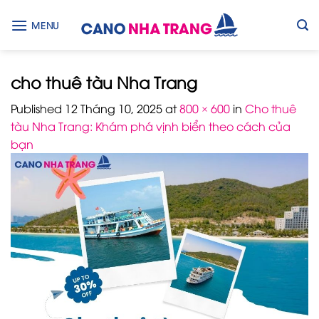
Skip
to
MENU
content
cho thuê tàu Nha Trang
Published
12 Tháng 10, 2025
at
800 × 600
in
Cho thuê
tàu Nha Trang: Khám phá vịnh biển theo cách của
bạn