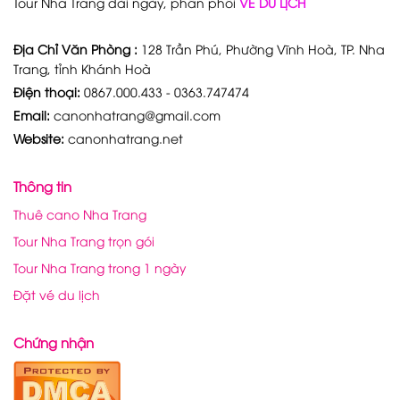
Tour Nha Trang dài ngày, phân phối
VÉ DU LỊCH
Địa Chỉ Văn Phòng :
128 Trần Phú, Phường Vĩnh Hoà, TP. Nha
Trang, tỉnh Khánh Hoà
Điện thoại:
0867.000.433 - 0363.747474
Email:
canonhatrang@gmail.com
Website:
canonhatrang.net
Thông tin
Thuê cano Nha Trang
Tour Nha Trang trọn gói
Tour Nha Trang trong 1 ngày
Đặt vé du lịch
Chứng nhận