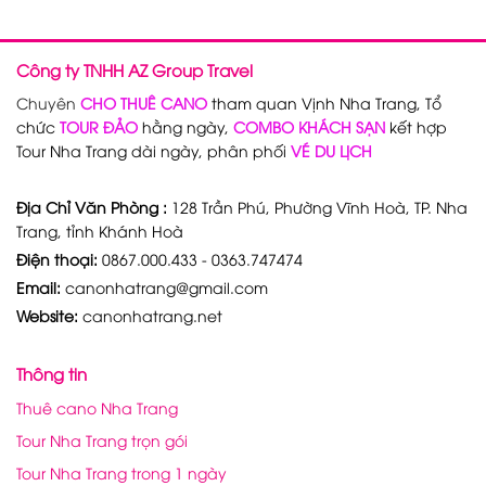
Công ty TNHH AZ Group Travel
Chuyên
CHO THUÊ CANO
tham quan Vịnh Nha Trang, Tổ
chức
TOUR ĐẢO
hằng ngày,
COMBO KHÁCH SẠN
kết hợp
Tour Nha Trang dài ngày, phân phối
VÉ DU LỊCH
Địa Chỉ Văn Phòng :
128 Trần Phú, Phường Vĩnh Hoà, TP. Nha
Trang, tỉnh Khánh Hoà
Điện thoại:
0867.000.433 - 0363.747474
Email:
canonhatrang@gmail.com
Website:
canonhatrang.net
Thông tin
Thuê cano Nha Trang
Tour Nha Trang trọn gói
Tour Nha Trang trong 1 ngày