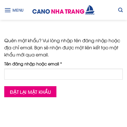
Skip
to
MENU
content
Quên mật khẩu? Vui lòng nhập tên đăng nhập hoặc
địa chỉ email. Bạn sẽ nhận được một liên kết tạo mật
khẩu mới qua email.
Bắt
Tên đăng nhập hoặc email
*
buộc
ĐẶT LẠI MẬT KHẨU