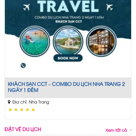
KHÁCH SẠN CCT – COMBO DU LỊCH NHA TRANG 2
NGÀY 1 ĐÊM
Địa chỉ: Nha Trang
★
★
★
★
★
ĐẶT VÉ DU LỊCH
Xem tất cả