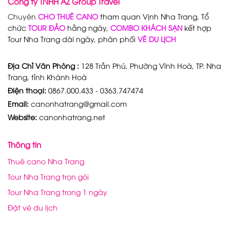
Công ty TNHH AZ Group Travel
Chuyên
CHO THUÊ CANO
tham quan Vịnh Nha Trang, Tổ
chức
TOUR ĐẢO
hằng ngày,
COMBO KHÁCH SẠN
kết hợp
Tour Nha Trang dài ngày, phân phối
VÉ DU LỊCH
Địa Chỉ Văn Phòng :
128 Trần Phú, Phường Vĩnh Hoà, TP. Nha
Trang, tỉnh Khánh Hoà
Điện thoại:
0867.000.433 - 0363.747474
Email:
canonhatrang@gmail.com
Website:
canonhatrang.net
Thông tin
Thuê cano Nha Trang
Tour Nha Trang trọn gói
Tour Nha Trang trong 1 ngày
Đặt vé du lịch