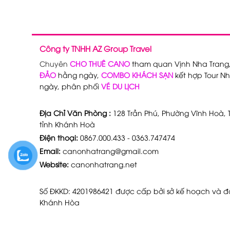
Công ty TNHH AZ Group Travel
Chuyên
CHO THUÊ CANO
tham quan Vịnh Nha Trang
ĐẢO
hằng ngày,
COMBO KHÁCH SẠN
kết hợp Tour Nh
ngày, phân phối
VÉ DU LỊCH
Địa Chỉ Văn Phòng :
128 Trần Phú, Phường Vĩnh Hoà, T
tỉnh Khánh Hoà
Điện thoại:
0867.000.433 - 0363.747474
Email:
canonhatrang@gmail.com
Website:
canonhatrang.net
Số ĐKKD: 4201986421 được cấp bởi sở kế hoạch và đầ
Khánh Hòa