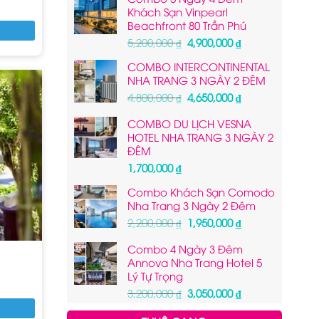
Khách Sạn Vinpearl
Beachfront 80 Trần Phú
Giá
Giá
5,200,000
₫
4,900,000
₫
gốc
hiện
COMBO INTERCONTINENTAL
là:
tại
NHA TRANG 3 NGÀY 2 ĐÊM
5,200,000 ₫.
là:
4,900,000 ₫.
Giá
Giá
4,800,000
₫
4,650,000
₫
gốc
hiện
COMBO DU LỊCH VESNA
là:
tại
HOTEL NHA TRANG 3 NGÀY 2
4,800,000 ₫.
là:
ĐÊM
4,650,000 ₫.
1,700,000
₫
Combo Khách Sạn Comodo
Nha Trang 3 Ngày 2 Đêm
Giá
Giá
2,200,000
₫
1,950,000
₫
gốc
hiện
Combo 4 Ngày 3 Đêm
là:
tại
Annova Nha Trang Hotel 5
2,200,000 ₫.
là:
Lý Tự Trọng
1,950,000 ₫.
Giá
Giá
3,200,000
₫
3,050,000
₫
gốc
hiện
là:
tại