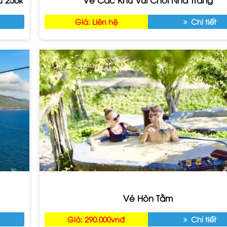
Giá: Liên hệ
Chi tiết
Vé Hòn Tằm
Giá: 290.000vnđ
Chi tiết