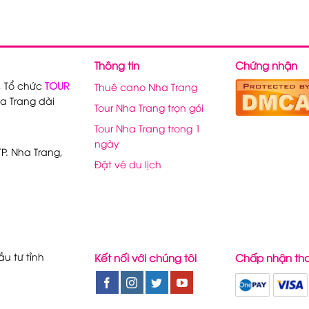
Thông tin
Chứng nhận
, Tổ chức
TOUR
Thuê cano Nha Trang
a Trang dài
Tour Nha Trang trọn gói
Tour Nha Trang trong 1
ngày
P. Nha Trang,
Đặt vé du lịch
u tư tỉnh
Kết nối với chúng tôi
Chấp nhận th