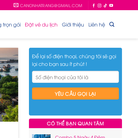
CANONHATRANG@GMAIL.COM
trọn gói
Đặt vé du lịch
Giới thiệu
Liên hệ
Để lại số điện thoại, chúng tôi sẽ gọi
lại cho bạn sau ít phút !
CÓ THỂ BẠN QUAN TÂM
Combo 5 Ngày 4 Đêm