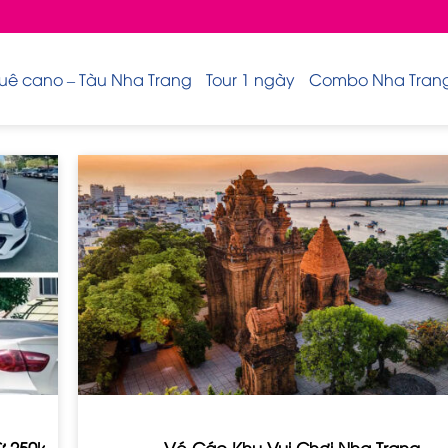
uê cano – Tàu Nha Trang
Tour 1 ngày
Combo Nha Trang 
ừ 250k
Vé Các Khu Vui Chơi Nha Trang