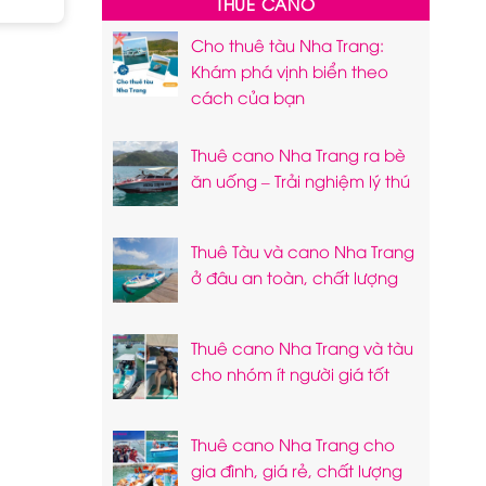
THUÊ CANO
3,200,000 ₫.
là:
3,050,000 ₫.
Cho thuê tàu Nha Trang:
Khám phá vịnh biển theo
cách của bạn
Thuê cano Nha Trang ra bè
ăn uống – Trải nghiệm lý thú
Thuê Tàu và cano Nha Trang
ở đâu an toàn, chất lượng
Thuê cano Nha Trang và tàu
cho nhóm ít người giá tốt
Thuê cano Nha Trang cho
gia đình, giá rẻ, chất lượng