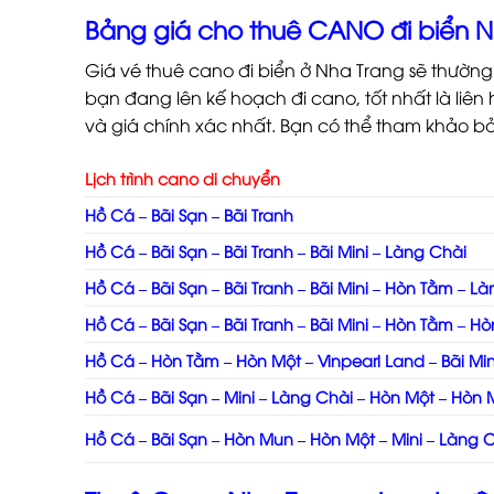
Bảng giá cho thuê CANO đi biển N
Giá vé thuê cano đi biển ở Nha Trang sẽ thường 
bạn đang lên kế hoạch đi cano, tốt nhất là liên 
và giá chính xác nhất. Bạn có thể tham khảo b
Lịch trình cano di chuyển
Hồ Cá – Bãi Sạn – Bãi Tranh
Hồ Cá – Bãi Sạn – Bãi Tranh – Bãi Mini – Làng Chài
Hồ Cá – Bãi Sạn – Bãi Tranh – Bãi Mini – Hòn Tằm – Là
Hồ Cá – Bãi Sạn – Bãi Tranh – Bãi Mini – Hòn Tằm – H
Hồ Cá – Hòn Tằm – Hòn Một – Vinpearl Land – Bãi Min
Hồ Cá – Bãi Sạn – Mini – Làng Chài – Hòn Một – Hòn
Hồ Cá – Bãi Sạn – Hòn Mun – Hòn Một – Mini – Làng 