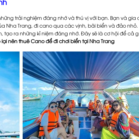
nh
những trải nghiệm đáng nhớ và thú vị với bạn. Bạn và gia 
 Nha Trang, đi cano qua các vịnh, bãi biển và đảo nhỏ.
 tạo ra những kỉ niệm đáng nhớ. Đây sẽ là cơ hội để cả g
o lại nên thuê Cano để đi chơi biển tại Nha Trang