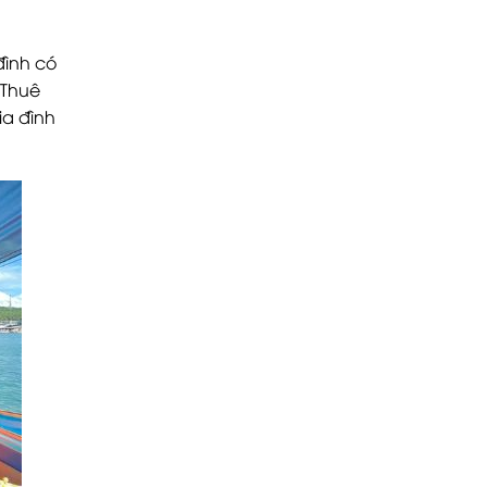
đình có
 Thuê
ia đình