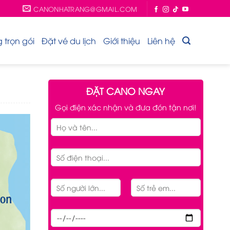
CANONHATRANG@GMAIL.COM
trọn gói
Đặt vé du lịch
Giới thiệu
Liên hệ
ĐẶT CANO NGAY
Gọi điện xác nhận và đưa đón tận nơi!