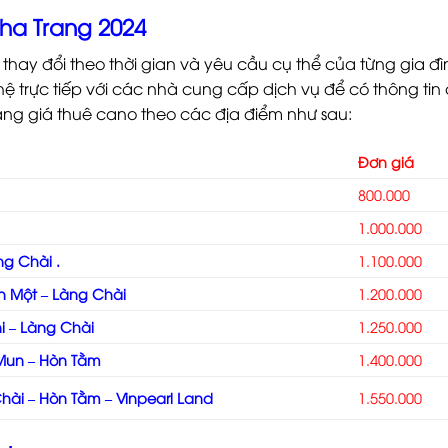
ha Trang 2024
thay đổi theo thời gian và yêu cầu cụ thể của từng gia đì
hệ trực tiếp với các nhà cung cấp dịch vụ để có thông tin 
ảng giá thuê cano theo các địa điểm như sau:
Đơn giá
800.000
1.000.000
ng Chài .
1.100.000
òn Một – Làng Chài
1.200.000
i – Làng Chài
1.250.000
 Mun – Hòn Tằm
1.400.000
Chài – Hòn Tằm – Vinpearl Land
1.550.000