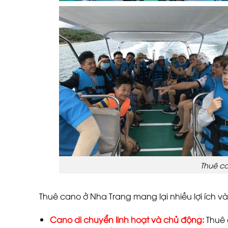
Thuê ca
Thuê cano ở Nha Trang mang lại nhiều lợi ích và
Cano di chuyển linh hoạt và chủ động:
Thuê 