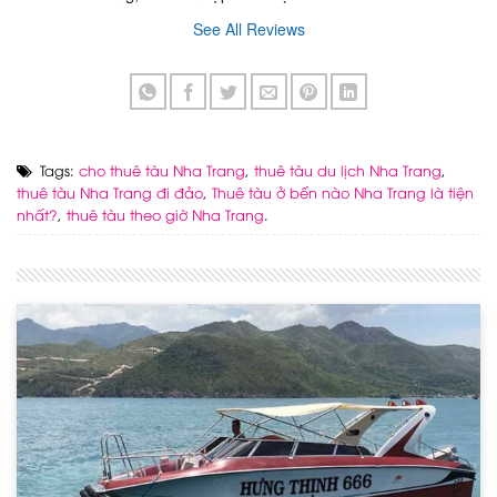
See All Reviews
Tags:
cho thuê tàu Nha Trang
,
thuê tàu du lịch Nha Trang
,
thuê tàu Nha Trang đi đảo
,
Thuê tàu ở bến nào Nha Trang là tiện
nhất?
,
thuê tàu theo giờ Nha Trang
.