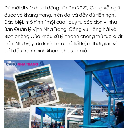
Dù mới đi vào hoạt động từ năm 2020, Cảng vẫn giữ
được vẻ khang trang, hiện đại và đầy đủ tiện nghi.
Đặc biệt, mô hình “một cửa” quy tụ các đơn vị như
Ban Quản lý Vịnh Nha Trang, Cảng vụ Hàng hải và
Biên phòng Cửa khẩu xử lý nhanh chóng thủ tục xuất
bến. Nhờ vậy, du khách có thể tiết kiệm thời gian và
bắt đầu hành trình khám phá suôn sẻ.