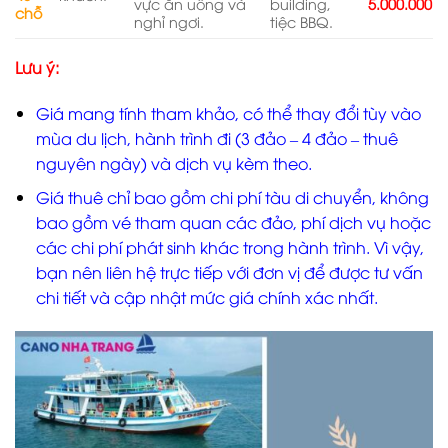
vực ăn uống và
building,
5.000.000
chỗ
nghỉ ngơi.
tiệc BBQ.
Lưu ý:
Giá mang tính tham khảo, có thể thay đổi tùy vào
mùa du lịch, hành trình đi (3 đảo – 4 đảo – thuê
nguyên ngày) và dịch vụ kèm theo.
Giá thuê chỉ bao gồm chi phí tàu di chuyển, không
bao gồm vé tham quan các đảo, phí dịch vụ hoặc
các chi phí phát sinh khác trong hành trình. Vì vậy,
bạn nên liên hệ trực tiếp với đơn vị để được tư vấn
chi tiết và cập nhật mức giá chính xác nhất.