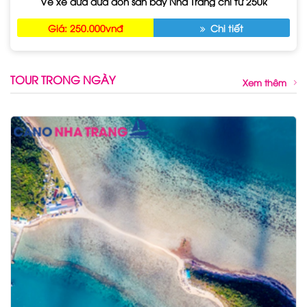
Vé xe đưa đưa đón sân bay Nha Trang chỉ từ 250k
Giá: 250.000vnđ
Chi tiết
TOUR TRONG NGÀY
Xem thêm