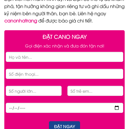
phá, tận hưởng không gian riêng tư và ghi dấu những
kỷ niệm bên người thân, bạn bè. Liên hệ ngay
canonhatrang
để được báo giá chi tiết.
ĐẶT CANO NGAY
Gọi điện xác nhận và đưa đón tận nơi!