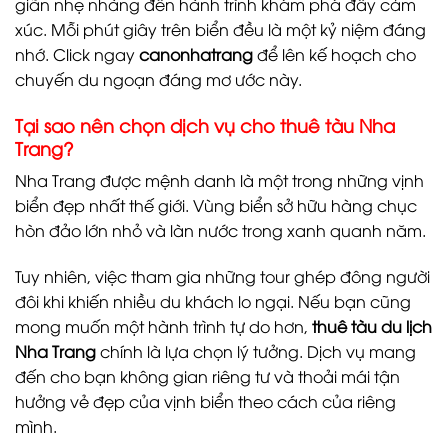
giãn nhẹ nhàng đến hành trình khám phá đầy cảm
xúc. Mỗi phút giây trên biển đều là một kỷ niệm đáng
nhớ. Click ngay
canonhatrang
để lên kế hoạch cho
chuyến du ngoạn đáng mơ ước này.
Tại sao nên chọn dịch vụ cho thuê tàu Nha
Trang?
Nha Trang được mệnh danh là một trong những vịnh
biển đẹp nhất thế giới. Vùng biển sở hữu hàng chục
hòn đảo lớn nhỏ và làn nước trong xanh quanh năm.
Tuy nhiên, việc tham gia những tour ghép đông người
đôi khi khiến nhiều du khách lo ngại. Nếu bạn cũng
mong muốn một hành trình tự do hơn,
thuê tàu du lịch
Nha Trang
chính là lựa chọn lý tưởng. Dịch vụ mang
đến cho bạn không gian riêng tư và thoải mái tận
hưởng vẻ đẹp của vịnh biển theo cách của riêng
mình.