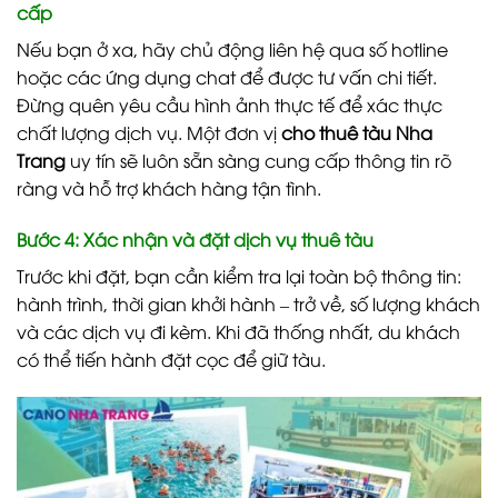
cấp
Nếu bạn ở xa, hãy chủ động liên hệ qua số hotline
hoặc các ứng dụng chat để được tư vấn chi tiết.
Đừng quên yêu cầu hình ảnh thực tế để xác thực
chất lượng dịch vụ. Một đơn vị
cho thuê tàu Nha
Trang
uy tín sẽ luôn sẵn sàng cung cấp thông tin rõ
ràng và hỗ trợ khách hàng tận tình.
Bước 4: Xác nhận và đặt dịch vụ thuê tàu
Trước khi đặt, bạn cần kiểm tra lại toàn bộ thông tin:
hành trình, thời gian khởi hành – trở về, số lượng khách
và các dịch vụ đi kèm. Khi đã thống nhất, du khách
có thể tiến hành đặt cọc để giữ tàu.