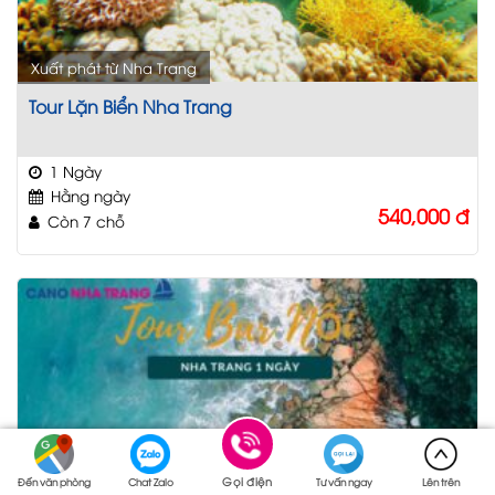
Xuất phát từ Nha Trang
Tour Lặn Biển Nha Trang
1 Ngày
Hằng ngày
540,000
đ
Còn 7 chỗ
Gọi điện
Đến văn phòng
Chat Zalo
Tư vấn ngay
Lên trên