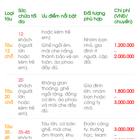
Sức
Chi phí
Loại
Đối tượng
chứa tối
Ưu điểm nổi bật
(VNĐ/
tàu
phù hợp
đa
chuyến)
hoặc kèm trẻ
12
em)
khách
Nhóm bạn
Tàu
(người
nhỏ, gia
1.200.000
Ghế ngồi êm,
12
lớn
đình ít
–
mái che nắng,
chỗ
hoặc
người, cặp
2.000.000
thành bảo vệ an
kèm trẻ
đôi.
toàn, áo phao
em).
đầy đủ.
20
Không gian
khách
Gia đình
thoáng, ghế
Tàu
(người
lớn, nhóm
1.800.000
ngồi rộng, động
20
lớn
bạn hoặc
–
cơ êm, áo phao
chỗ
hoặc
công ty
3.000.000
và mái che đầy
kèm trẻ
nhỏ.
đủ.
em).
Tàu lớn, có bàn
Đoàn công
Tàu
ghế, mái che,
ty, trường
3.000.000
35 –
35-45
âm thanh, khu
học, team
–
45
khách.