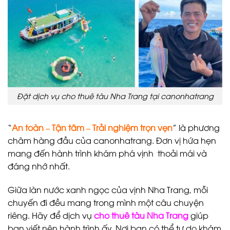
Đặt dịch vụ cho thuê tàu Nha Trang tại canonhatrang
“
An toàn – Tận tâm – Trải nghiệm trọn vẹn
” là phương
châm hàng đầu của canonhatrang. Đơn vị hứa hẹn
mang đến hành trình khám phá vịnh thoải mái và
đáng nhớ nhất.
Giữa làn nước xanh ngọc của vịnh Nha Trang, mỗi
chuyến đi đều mang trong mình một câu chuyện
riêng. Hãy để dịch vụ
cho thuê tàu Nha Trang
giúp
bạn viết nên hành trình ấy. Nơi bạn có thể tự do khám