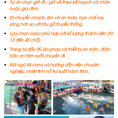
Tự do chọn giờ đi – giờ về theo kế hoạch cá nhân
hoặc gia đình.
Di chuyển nhanh, êm và an toàn, hạn chế say
sóng hơn so với tàu gỗ truyền thống.
Lựa chọn cano phù hợp với số lượng thành viên (từ
12 đến 45 chỗ).
Trang bị đầy đủ áo phao và thiết bị an toàn, đảm
bảo an tâm suốt chuyến đi.
Đội ngũ lái cano và hướng dẫn viên chuyên
nghiệp, nhiệt tình hỗ trợ suốt hành trình.