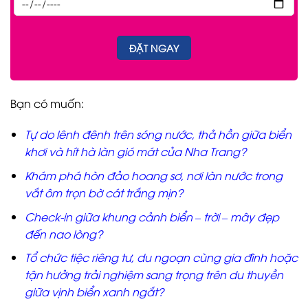
Bạn có muốn:
Tự do lênh đênh trên sóng nước, thả hồn giữa biển
khơi và hít hà làn gió mát của Nha Trang?
Khám phá hòn đảo hoang sơ, nơi làn nước trong
vắt ôm trọn bờ cát trắng mịn?
Check-in giữa khung cảnh biển – trời – mây đẹp
đến nao lòng?
Tổ chức tiệc riêng tư, du ngoạn cùng gia đình hoặc
tận hưởng trải nghiệm sang trọng trên du thuyền
giữa vịnh biển xanh ngắt?