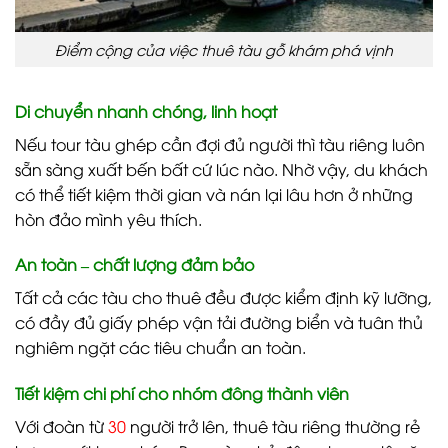
Điểm cộng của việc thuê tàu gỗ khám phá vịnh
Di chuyển nhanh chóng, linh hoạt
Nếu tour tàu ghép cần đợi đủ người thì tàu riêng luôn
sẵn sàng xuất bến bất cứ lúc nào. Nhờ vậy, du khách
có thể tiết kiệm thời gian và nán lại lâu hơn ở những
hòn đảo mình yêu thích.
An toàn – chất lượng đảm bảo
Tất cả các tàu cho thuê đều được kiểm định kỹ lưỡng,
có đầy đủ giấy phép vận tải đường biển và tuân thủ
nghiêm ngặt các tiêu chuẩn an toàn.
Tiết kiệm chi phí cho nhóm đông thành viên
Với đoàn từ
30
người trở lên, thuê tàu riêng thường rẻ