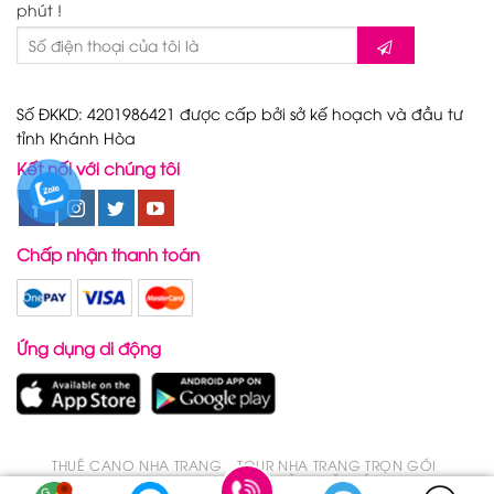
phút !
Số ĐKKD: 4201986421 được cấp bởi sở kế hoạch và đầu tư
tỉnh Khánh Hòa
Kết nối với chúng tôi
Chấp nhận thanh toán
Ứng dụng di động
THUÊ CANO NHA TRANG
TOUR NHA TRANG TRỌN GÓI
TOUR NHA TRANG TRONG 1 NGÀY
ĐẶT VÉ DU LỊCH