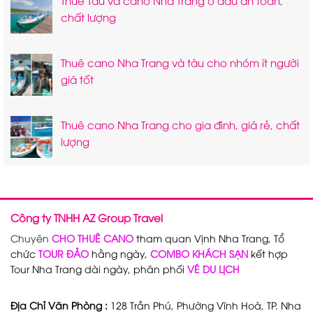
chất lượng
Thuê cano Nha Trang và tàu cho nhóm ít người
giá tốt
Thuê cano Nha Trang cho gia đình, giá rẻ, chất
lượng
Công ty TNHH AZ Group Travel
Chuyên
CHO THUÊ CANO
tham quan Vịnh Nha Trang, Tổ
chức
TOUR ĐẢO
hằng ngày,
COMBO KHÁCH SẠN
kết hợp
Tour Nha Trang dài ngày, phân phối
VÉ DU LỊCH
Địa Chỉ Văn Phòng :
128 Trần Phú, Phường Vĩnh Hoà, TP. Nha