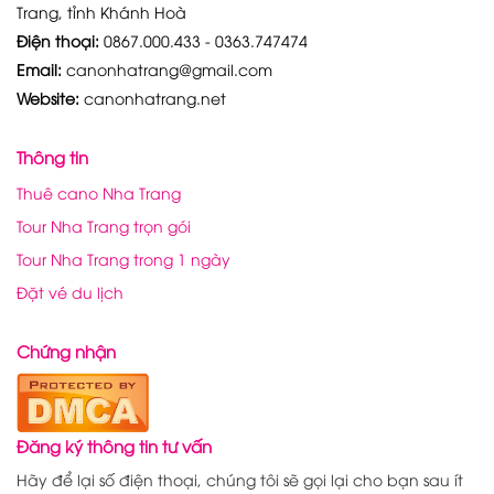
Trang, tỉnh Khánh Hoà
Điện thoại:
0867.000.433 - 0363.747474
Email:
canonhatrang@gmail.com
Website:
canonhatrang.net
Thông tin
Thuê cano Nha Trang
Tour Nha Trang trọn gói
Tour Nha Trang trong 1 ngày
Đặt vé du lịch
Chứng nhận
Đăng ký thông tin tư vấn
Hãy để lại số điện thoại, chúng tôi sẽ gọi lại cho bạn sau ít