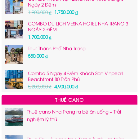
Ngày 2 Đêm
1,600,000 ₫.
là:
1,450,000 ₫.
Giá
Giá
1,900,000
₫
1,750,000
₫
gốc
hiện
COMBO DU LỊCH VESNA HOTEL NHA TRANG 3
là:
tại
NGÀY 2 ĐÊM
1,900,000 ₫.
là:
1,750,000 ₫.
1,700,000
₫
Tour Thành Phố Nha Trang
550,000
₫
Combo 5 Ngày 4 Đêm Khách Sạn Vinpearl
Beachfront 80 Trần Phú
Giá
Giá
5,200,000
₫
4,900,000
₫
gốc
hiện
là:
tại
THUÊ CANO
5,200,000 ₫.
là:
4,900,000 ₫.
Thuê cano Nha Trang ra bè ăn uống – Trải
nghiệm lý thú
Thuê Tàu và cano Nha Trang ở đâu an toàn,