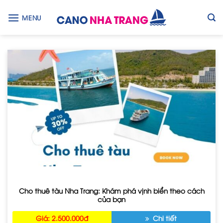
Skip
to
MENU
content
Cho thuê tàu Nha Trang: Khám phá vịnh biển theo cách
của bạn
Giá: 2.500.000đ
Chi tiết