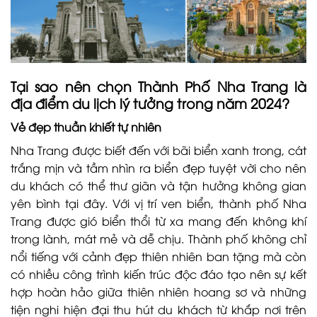
Tại sao nên chọn Thành Phố Nha Trang là
địa điểm du lịch lý tưởng trong năm 2024?
Vẻ đẹp thuần khiết tự nhiên
Nha Trang được biết đến với bãi biển xanh trong, cát
trắng mịn và tầm nhìn ra biển đẹp tuyệt vời cho nên
du khách có thể thư giãn và tận hưởng không gian
yên bình tại đây. Với vị trí ven biển, thành phố Nha
Trang được gió biển thổi từ xa mang đến không khí
trong lành, mát mẻ và dễ chịu. Thành phố không chỉ
nổi tiếng với cảnh đẹp thiên nhiên ban tặng mà còn
có nhiều công trình kiến trúc độc đáo tạo nên sự kết
hợp hoàn hảo giữa thiên nhiên hoang sơ và những
tiện nghi hiện đại thu hút du khách từ khắp nơi trên