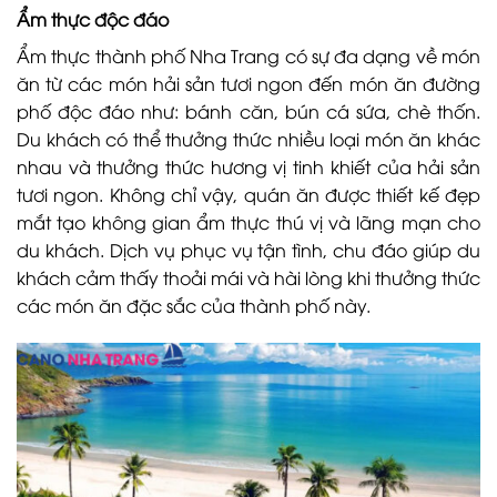
Ẩm thực độc đáo
Ẩm thực thành phố Nha Trang có sự đa dạng về món
ăn từ các món hải sản tươi ngon đến món ăn đường
phố độc đáo như: bánh căn, bún cá sứa, chè thốn.
Du khách có thể thưởng thức nhiều loại món ăn khác
nhau và thưởng thức hương vị tinh khiết của hải sản
tươi ngon. Không chỉ vậy, quán ăn được thiết kế đẹp
mắt tạo không gian ẩm thực thú vị và lãng mạn cho
du khách. Dịch vụ phục vụ tận tình, chu đáo giúp du
khách cảm thấy thoải mái và hài lòng khi thưởng thức
các món ăn đặc sắc của thành phố này.