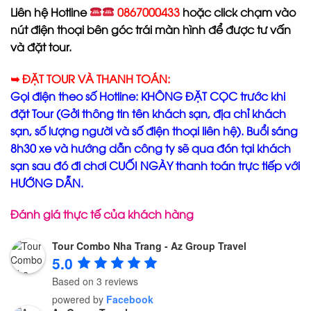
Liên hệ Hotline
0867000433
hoặc click chạm vào
nút điện thoại bên góc trái màn hình để được tư vấn
và đặt tour.
➥ ĐẶT TOUR VÀ THANH TOÁN:
Gọi điện theo số Hotline: KHÔNG ĐẶT CỌC trước khi
đặt Tour (Gởi thông tin tên khách sạn, địa chỉ khách
sạn, số lượng người và số điện thoại liên hệ). Buổi sáng
8h30 xe và hướng dẫn công ty sẽ qua đón tại khách
sạn sau đó đi chơi CUỐI NGÀY thanh toán trực tiếp với
HƯỚNG DẪN.
Đánh giá thực tế của khách hàng
Tour Combo Nha Trang - Az Group Travel
5.0
Based on 3 reviews
powered by
Facebook