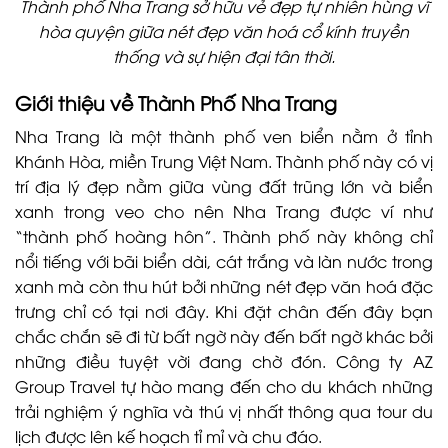
Thành phố Nha Trang sở hữu vẻ đẹp tự nhiên hùng vĩ
hòa quyện giữa nét đẹp văn hoá cổ kính truyền
thống và sự hiện đại tân thời.
Giới thiệu về Thành Phố Nha Trang
Nha Trang là một thành phố ven biển nằm ở tỉnh
Khánh Hòa, miền Trung Việt Nam. Thành phố này có vị
trí địa lý đẹp nằm giữa vùng đất trũng lớn và biển
xanh trong veo cho nên Nha Trang được ví như
“thành phố hoàng hôn”. Thành phố này không chỉ
nổi tiếng với bãi biển dài, cát trắng và làn nước trong
xanh mà còn thu hút bởi những nét đẹp văn hoá đặc
trưng chỉ có tại nơi đây. Khi đặt chân đến đây bạn
chắc chắn sẽ đi từ bất ngờ này đến bất ngờ khác bởi
những điều tuyệt vời đang chờ đón. Công ty AZ
Group Travel tự hào mang đến cho du khách những
trải nghiệm ý nghĩa và thú vị nhất thông qua tour du
lịch được lên kế hoạch tỉ mỉ và chu đáo.