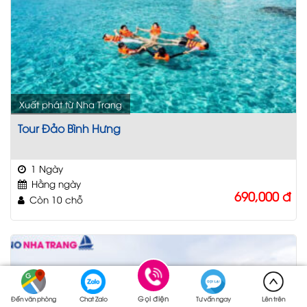
Xuất phát từ Nha Trang
Tour Đảo Bình Hưng
1 Ngày
Hằng ngày
690,000
đ
Còn 10 chỗ
Gọi điện
Đến văn phòng
Chat Zalo
Tư vấn ngay
Lên trên