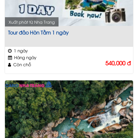
Xuất phát từ Nha Trang
Tour đảo Hòn Tằm 1 ngày
1 ngày
Hàng ngày
540,000
đ
Còn chỗ