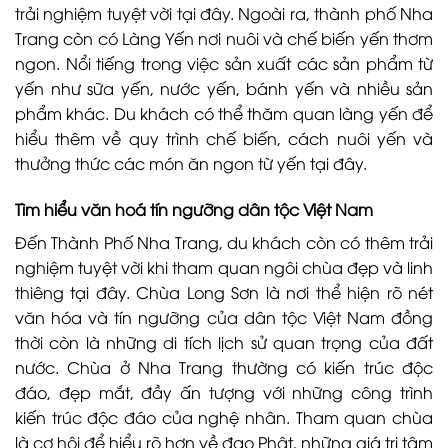
trải nghiệm tuyệt vời tại đây. Ngoài ra, thành phố Nha
Trang còn có Làng Yến nơi nuôi và chế biến yến thơm
ngon. Nổi tiếng trong việc sản xuất các sản phẩm từ
yến như sữa yến, nước yến, bánh yến và nhiều sản
phẩm khác. Du khách có thể thăm quan làng yến để
hiểu thêm về quy trình chế biến, cách nuôi yến và
thưởng thức các món ăn ngon từ yến tại đây.
Tìm hiểu văn hoá tín ngưỡng dân tộc Việt Nam
Đến Thành Phố Nha Trang, du khách còn có thêm trải
nghiệm tuyệt vời khi tham quan ngôi chùa đẹp và linh
thiêng tại đây. Chùa Long Sơn là nơi thể hiện rõ nét
văn hóa và tín ngưỡng của dân tộc Việt Nam đồng
thời còn là những di tích lịch sử quan trọng của đất
nước. Chùa ở Nha Trang thường có kiến trúc độc
đáo, đẹp mắt, đầy ấn tượng với những công trình
kiến trúc độc đáo của nghệ nhân. Tham quan chùa
là cơ hội để hiểu rõ hơn về đạo Phật, những giá trị tâm