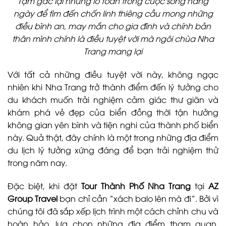
Tạm gác lại những lo toan trong cuộc sống hằng
ngày để tìm đến chốn linh thiêng cầu mong những
điều bình an, may mắn cho gia đình và chính bản
thân mình chính là điều tuyệt vời mà ngôi chùa Nha
Trang mang lại
Với tất cả những điều tuyệt vời này, không ngạc
nhiên khi Nha Trang trở thành điểm đến lý tưởng cho
du khách muốn trải nghiệm cảm giác thư giãn và
khám phá vẻ đẹp của biển đồng thời tận hưởng
không gian yên bình và tiện nghi của thành phố biển
này. Quả thật, đây chính là một trong những địa điểm
du lịch lý tưởng xứng đáng để bạn trải nghiệm thử
trong năm nay.
Đặc biệt, khi đặt
Tour Thành Phố Nha Trang
tại
AZ
Group Travel
bạn chỉ cần “xách balo lên mà đi”. Bởi vì
chúng tôi đã sắp xếp lịch trình một cách chỉnh chu và
hoàn hảo, lựa chọn những địa điểm tham quan,