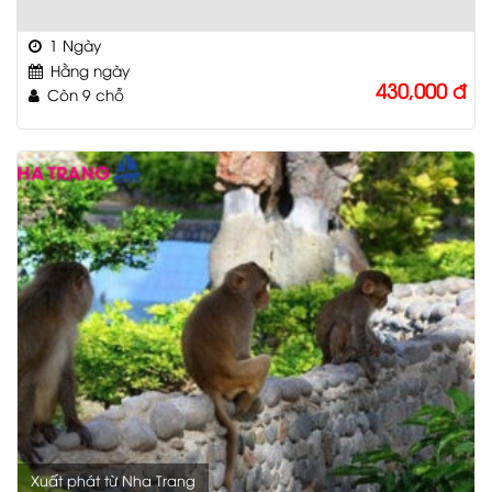
1 Ngày
Hằng ngày
430,000
đ
Còn 9 chỗ
Xuất phát từ Nha Trang