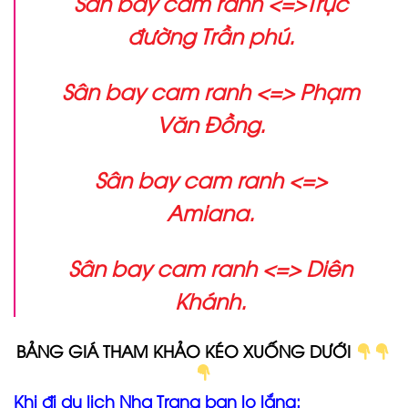
Sân bay cam ranh <=>Trục
đường Trần phú.
Sân bay cam ranh <=> Phạm
Văn Đồng.
Sân bay cam ranh <=>
Amiana.
Sân bay cam ranh <=> Diên
Khánh.
BẢNG GIÁ THAM KHẢO KÉO XUỐNG DƯỚI
Khi đi du lịch Nha Trang bạn lo lắng: