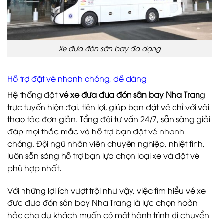
Xe đưa đón sân bay đa dạng
Hỗ trợ đặt vé nhanh chóng, dễ dàng
Hệ thống đặt
vé xe đưa đưa đón sân bay Nha Tran
g
trực tuyến hiện đại, tiện lợi, giúp bạn đặt vé chỉ với vài
thao tác đơn giản. Tổng đài tư vấn 24/7, sẵn sàng giải
đáp mọi thắc mắc và hỗ trợ bạn đặt vé nhanh
chóng. Đội ngũ nhân viên chuyên nghiệp, nhiệt tình,
luôn sẵn sàng hỗ trợ bạn lựa chọn loại xe và đặt vé
phù hợp nhất.
Với những lợi ích vượt trội như vậy, việc tìm hiểu vé xe
đưa đưa đón sân bay Nha Trang là lựa chọn hoàn
hảo cho du khách muốn có một hành trình di chuyển