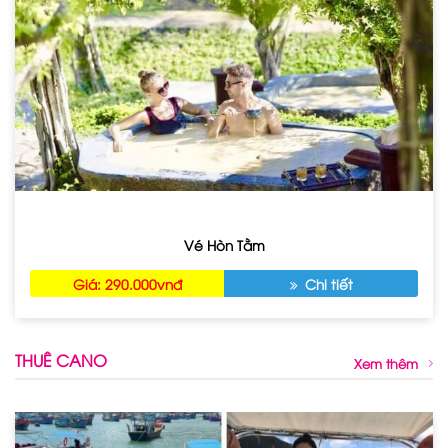
Vé Hòn Tằm
Giá: 290.000vnđ
Chi tiết
THUÊ CANO
Xem thêm