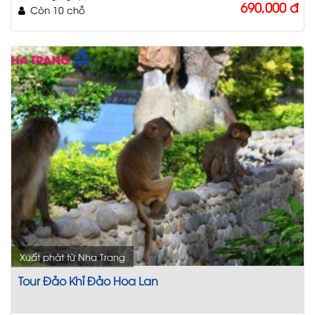
690,000
đ
Còn 10 chỗ
Xuất phát từ Nha Trang
Tour Đảo Khỉ Đảo Hoa Lan