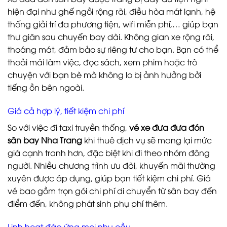
hiện đại như ghế ngồi rộng rãi, điều hòa mát lạnh, hệ
thống giải trí đa phương tiện, wifi miễn phí,… giúp bạn
thư giãn sau chuyến bay dài. Không gian xe rộng rãi,
thoáng mát, đảm bảo sự riêng tư cho bạn. Bạn có thể
thoải mái làm việc, đọc sách, xem phim hoặc trò
chuyện với bạn bè mà không lo bị ảnh hưởng bởi
tiếng ồn bên ngoài.
Giá cả hợp lý, tiết kiệm chi phí
So với việc đi taxi truyền thống,
vé xe đưa đưa đón
sân bay Nha Trang
khi thuê dịch vụ sẽ mang lại mức
giá cạnh tranh hơn, đặc biệt khi đi theo nhóm đông
người. Nhiều chương trình ưu đãi, khuyến mãi thường
xuyên được áp dụng, giúp bạn tiết kiệm chi phí. Giá
vé bao gồm trọn gói chi phí di chuyển từ sân bay đến
điểm đến, không phát sinh phụ phí thêm.
Linh hoạt đáp ứng mọi nhu cầu