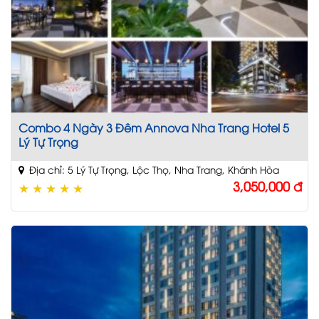
Combo 4 Ngày 3 Đêm Annova Nha Trang Hotel 5
Lý Tự Trọng
Địa chỉ: 5 Lý Tự Trọng, Lộc Thọ, Nha Trang, Khánh Hòa
3,050,000
đ
★
★
★
★
★