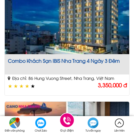
Combo Khách Sạn IBIS Nha Trang 4 Ngày 3 Đêm
Địa chỉ: 86 Hung Vuong Street, Nha Trang, Việt Nam
3,350,000
đ
★
★
★
★
★
Gọi điện
Đến văn phòng
Chat Zalo
Tư vấn ngay
Lên trên