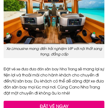
Xe Limousine mang đến trải nghiệm VIP với nội thất sang
trọng, đẳng cấp
Đặt
sẽ mang lại sự
vé xe đưa đưa đón sân bay Nha Trang
tiện lợi và thoải mái cho hành khách cho chuyến đi
đến/từ sân bay. Du khách có thể dễ dàng đặt xe đưa
đón sân bay mọi lúc mọi nơi. Cùng Cano Nha Trang
đặt một chuyến đi không âu lo nhé!
ĐẶT VÉ NGAY