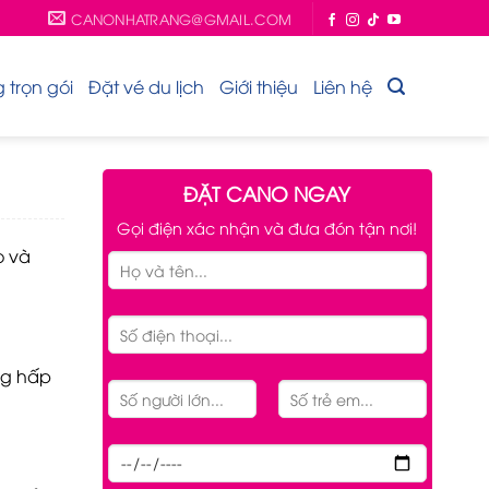
CANONHATRANG@GMAIL.COM
trọn gói
Đặt vé du lịch
Giới thiệu
Liên hệ
ĐẶT CANO NGAY
Gọi điện xác nhận và đưa đón tận nơi!
o và
ng hấp