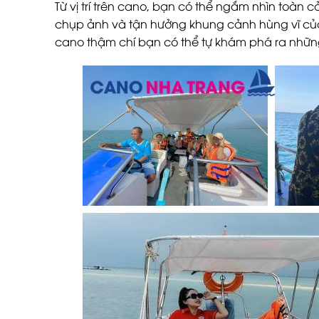
Từ vị trí trên cano, bạn có thể ngắm nhìn toàn 
chụp ảnh và tận hưởng khung cảnh hùng vĩ của b
cano thậm chí bạn có thể tự khám phá ra những