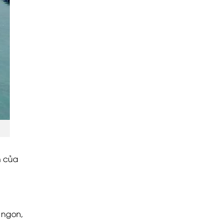
h của
 ngon,