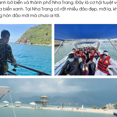
cảnh bờ biển và thành phố Nha Trang. Đây là cơ hội tuyệt v
iển xanh. Tại Nha Trang có rất nhiều đảo đẹp, mới lạ, kh
 hòn đảo mới mà chưa ai tới.