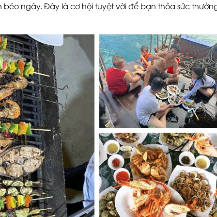
béo ngây. Đây là cơ hội tuyệt vời để bạn thỏa sức thưởn