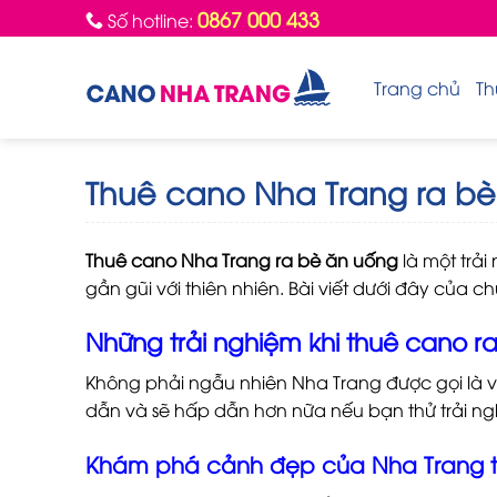
Skip
0867 000 433
Số hotline:
to
content
Trang chủ
Th
Thuê cano Nha Trang ra bè 
Thuê cano Nha Trang ra bè ăn uống
là một trải
gần gũi với thiên nhiên. Bài viết dưới đây của ch
Những trải nghiệm khi thuê cano r
Không phải ngẫu nhiên Nha Trang được gọi là v
dẫn và sẽ hấp dẫn hơn nữa nếu bạn thử trải n
Khám phá cảnh đẹp của Nha Trang từ