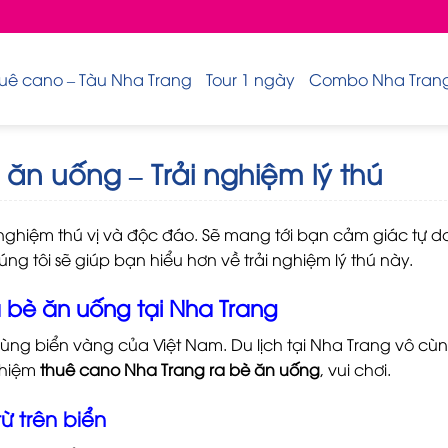
uê cano – Tàu Nha Trang
Tour 1 ngày
Combo Nha Trang 
ăn uống – Trải nghiệm lý thú
 nghiệm thú vị và độc đáo. Sẽ mang tới bạn cảm giác tự d
úng tôi sẽ giúp bạn hiểu hơn về trải nghiệm lý thú này.
a bè ăn uống tại Nha Trang
ùng biển vàng của Việt Nam. Du lịch tại Nha Trang vô cù
ghiệm
thuê cano Nha Trang ra bè ăn uống
, vui chơi.
 trên biển