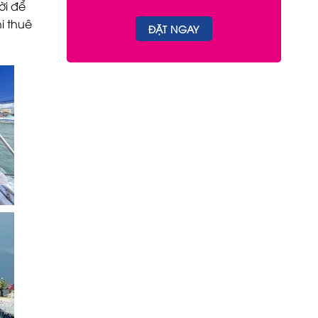
ời để
i thuê