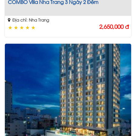
COMBO Villa Nha Trang 3 Ngày 2 Đêm
Địa chỉ: Nha Trang
2,650,000
đ
★
★
★
★
★