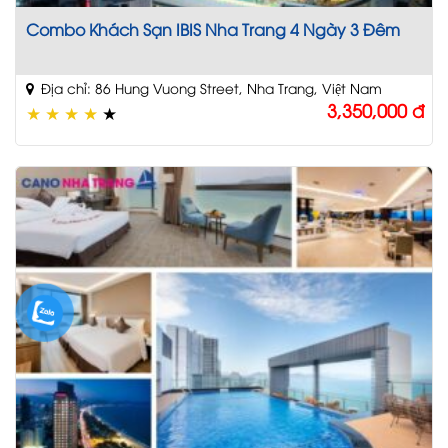
Combo Khách Sạn IBIS Nha Trang 4 Ngày 3 Đêm
Địa chỉ: 86 Hung Vuong Street, Nha Trang, Việt Nam
3,350,000
đ
★
★
★
★
★