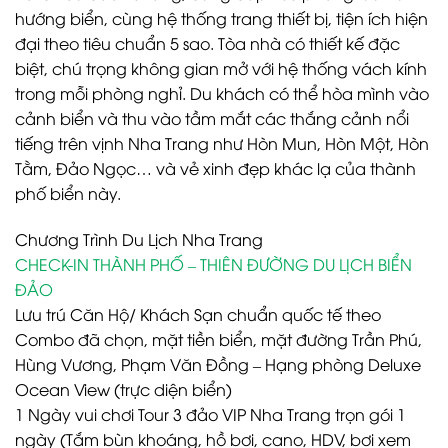
hướng biển, cùng hệ thống trang thiết bị, tiện ích hiện
đại theo tiêu chuẩn 5 sao. Tòa nhà có thiết kế đặc
biệt, chú trọng không gian mở với hệ thống vách kính
trong mỗi phòng nghỉ. Du khách có thể hòa mình vào
cảnh biển và thu vào tầm mắt các thắng cảnh nổi
tiếng trên vịnh Nha Trang như Hòn Mun, Hòn Một, Hòn
Tằm, Đảo Ngọc… và vẻ xinh đẹp khác lạ của thành
phố biển này.
Chương Trình Du Lịch Nha Trang
CHECK-IN THÀNH PHỐ – THIÊN ĐƯỜNG DU LỊCH BIỂN
ĐẢO
Lưu trú Căn Hộ/ Khách Sạn chuẩn quốc tế theo
Combo đã chọn, mặt tiền biển, mặt đường Trần Phú,
Hùng Vương, Phạm Văn Đồng – Hạng phòng Deluxe
Ocean View (trực diện biển)
1 Ngày vui chơi Tour 3 đảo VIP Nha Trang trọn gói 1
ngày (Tắm bùn khoáng, hồ bơi, cano, HDV, bơi xem