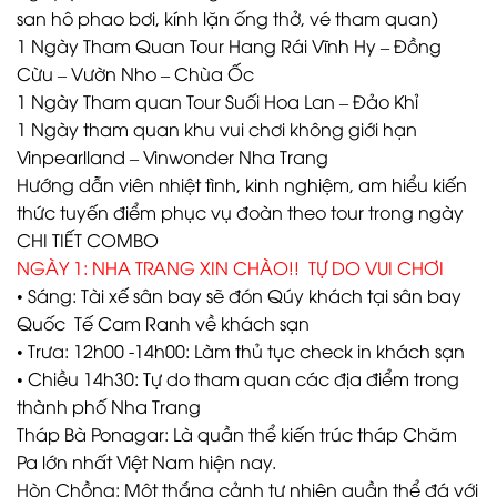
san hô phao bơi, kính lặn ống thở, vé tham quan)
1 Ngày Tham Quan Tour Hang Rái Vĩnh Hy – Đồng
Cừu – Vườn Nho – Chùa Ốc
1 Ngày Tham quan Tour Suối Hoa Lan – Đảo Khỉ
1 Ngày tham quan khu vui chơi không giới hạn
Vinpearlland – Vinwonder Nha Trang
Hướng dẫn viên nhiệt tình, kinh nghiệm, am hiểu kiến
thức tuyến điểm phục vụ đoàn theo tour trong ngày
CHI TIẾT COMBO
NGÀY 1: NHA TRANG XIN CHÀO!! TỰ DO VUI CHƠI
• Sáng: Tài xế sân bay sẽ đón Qúy khách tại sân bay
Quốc Tế Cam Ranh về khách sạn
• Trưa: 12h00 -14h00: Làm thủ tục check in khách sạn
• Chiều 14h30: Tự do tham quan các địa điểm trong
thành phố Nha Trang
Tháp Bà Ponagar: Là quần thể kiến trúc tháp Chăm
Pa lớn nhất Việt Nam hiện nay.
Hòn Chồng: Một thắng cảnh tự nhiên quần thể đá với