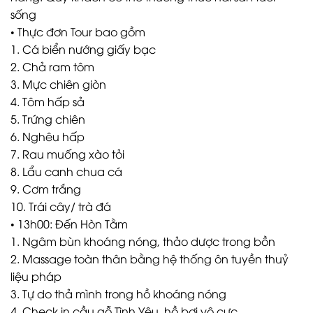
sống
• Thực đơn Tour bao gồm
1. Cá biển nướng giấy bạc
2. Chả ram tôm
3. Mực chiên giòn
4. Tôm hấp sả
5. Trứng chiên
6. Nghêu hấp
7. Rau muống xào tỏi
8. Lẩu canh chua cá
9. Cơm trắng
10. Trái cây/ trà đá
• 13h00: Đến Hòn Tằm
1. Ngâm bùn khoáng nóng, thảo dược trong bồn
2. Massage toàn thân bằng hệ thống ôn tuyền thuỷ
liệu pháp
3. Tự do thả mình trong hồ khoáng nóng
4. Check in cầu gỗ Tình Yêu, hồ bơi vô cực…