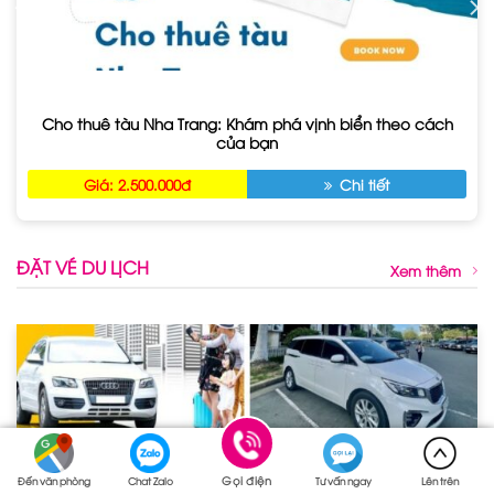
Cho thuê tàu Nha Trang: Khám phá vịnh biển theo cách
của bạn
Giá: 2.500.000đ
Chi tiết
ĐẶT VÉ DU LỊCH
Xem thêm
Gọi điện
Đến văn phòng
Chat Zalo
Tư vấn ngay
Lên trên