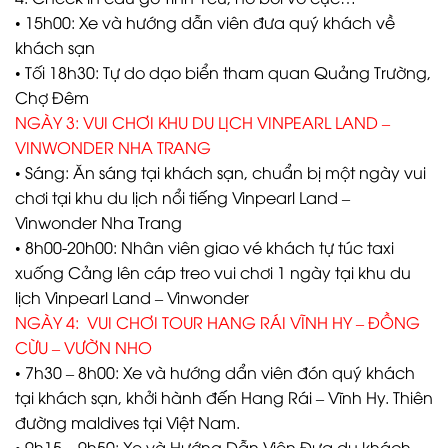
• 15h00: Xe và hướng dẫn viên đưa quý khách về
khách sạn
• Tối 18h30: Tự do dạo biển tham quan Quảng Trường,
Chợ Đêm
NGÀY 3: VUI CHƠI KHU DU LỊCH VINPEARL LAND –
VINWONDER NHA TRANG
• Sáng: Ăn sáng tại khách sạn, chuẩn bị một ngày vui
chơi tại khu du lịch nổi tiếng Vinpearl Land –
Vinwonder Nha Trang
• 8h00-20h00: Nhân viên giao vé khách tự túc taxi
xuống Cảng lên cáp treo vui chơi 1 ngày tại khu du
lịch Vinpearl Land – Vinwonder
NGÀY 4: VUI CHƠI TOUR HANG RÁI VĨNH HY – ĐỒNG
CỪU – VƯỜN NHO
• 7h30 – 8h00: Xe và hướng dẩn viên đón quý khách
tại khách sạn, khởi hành đến Hang Rái – Vĩnh Hy. Thiên
đường maldives tại Việt Nam.
• 9h15 – 9h50: Xe và Hướng Dẫn Viên Đưa du khách