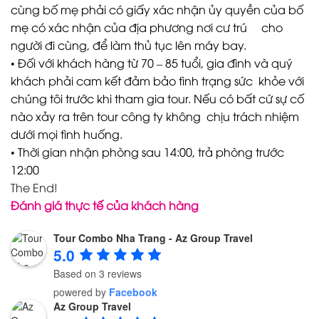
cùng bố mẹ phải có giấy xác nhận ủy quyền của bố
mẹ có xác nhận của địa phương nơi cư trú cho
người đi cùng, để làm thủ tục lên máy bay.
• Đối với khách hàng từ 70 – 85 tuổi, gia đình và quý
khách phải cam kết đảm bảo tình trạng sức khỏe với
chúng tôi trước khi tham gia tour. Nếu có bất cứ sự cố
nào xảy ra trên tour công ty không chịu trách nhiệm
dưới mọi tình huống.
• Thời gian nhận phòng sau 14:00, trả phòng trước
12:00
The End!
Đánh giá thực tế của khách hàng
Tour Combo Nha Trang - Az Group Travel
5.0
Based on 3 reviews
powered by
Facebook
Az Group Travel