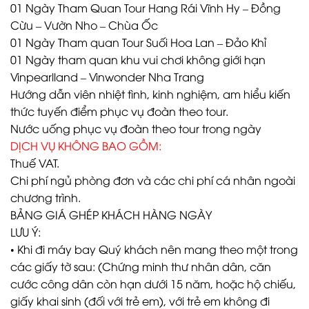
01 Ngày Tham Quan Tour Hang Rái Vĩnh Hy – Đồng
Cừu – Vườn Nho – Chùa Ốc
01 Ngày Tham quan Tour Suối Hoa Lan – Đảo Khỉ
01 Ngày tham quan khu vui chơi không giới hạn
Vinpearlland – Vinwonder Nha Trang
Hướng dẫn viên nhiệt tình, kinh nghiệm, am hiểu kiến
thức tuyến điểm phục vụ đoàn theo tour.
Nước uống phục vụ đoàn theo tour trong ngày
DỊCH VỤ KHÔNG BAO GỒM:
Thuế VAT.
Chi phí ngủ phòng đơn và các chi phí cá nhân ngoài
chương trình.
BẢNG GIÁ GHÉP KHÁCH HÀNG NGÀY
LƯU Ý:
• Khi đi máy bay Quý khách nên mang theo một trong
các giấy tờ sau: (Chứng minh thư nhân dân, căn
cước công dân còn hạn dưới 15 năm, hoặc hộ chiếu,
giấy khai sinh (đối với trẻ em), với trẻ em không đi