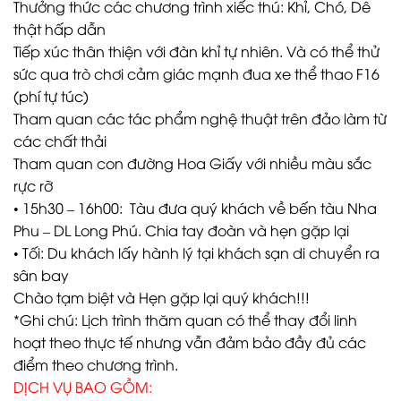
Thưởng thức các chương trình xiếc thú: Khỉ, Chó, Dê
thật hấp dẫn
Tiếp xúc thân thiện với đàn khỉ tự nhiên. Và có thể thử
sức qua trò chơi cảm giác mạnh đua xe thể thao F16
(phí tự túc)
Tham quan các tác phẩm nghệ thuật trên đảo làm từ
các chất thải
Tham quan con đường Hoa Giấy với nhiều màu sắc
rực rỡ
• 15h30 – 16h00: Tàu đưa quý khách về bến tàu Nha
Phu – DL Long Phú. Chia tay đoàn và hẹn gặp lại
• Tối: Du khách lấy hành lý tại khách sạn di chuyển ra
sân bay
Chào tạm biệt và Hẹn gặp lại quý khách!!!
*Ghi chú: Lịch trình thăm quan có thể thay đổi linh
hoạt theo thực tế nhưng vẫn đảm bảo đầy đủ các
điểm theo chương trình.
DỊCH VỤ BAO GỒM: