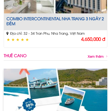
COMBO INTERCONTINENTAL NHA TRANG 3 NGÀY 2
ĐÊM
Địa chỉ: 32 - 34 Tran Phu, Nha Trang, Việt Nam
4,650,000
đ
★
★
★
★
★
THUÊ CANO
Xem thêm