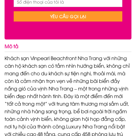
Mô tả
Khách sạn Vinpearl Beachfront Nha Trang với những
căn hộ khách sạn có tầm nhìn hướng biển, không chỉ
mang đến cho du khách sự tiện nghi, thoải mái, mà
còn là cảm nhận trọn vẹn về những bãi biển đầy
nắng gió của vịnh Nha Trang – một trong những vịnh
biển đẹp nhất hành tinh. Đây là một điểm đến mới
“tất cả trong một” với trung tâm thương mại sầm uất,
những nhà hàng sang trọng, bể bơi ngoài trời ngắm
toàn cảnh vịnh biển, không gian hội họp đẳng cấp,
nơi tụ hội của thành công.Luxury Nha Trang nổi bật
với chiều cao 48 tầng, cung cấp 458 phòng lưu trú