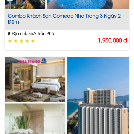
Combo Khách Sạn Comodo Nha Trang 3 Ngày 2
Đêm
Địa chỉ: 86A Trần Phú
1,950,000
đ
★
★
★
★
★