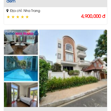
đêm
Địa chỉ: Nha Trang
4,900,000
đ
★
★
★
★
★