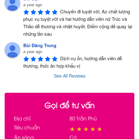
a year ago
Chuyến đi tuyệt vời, Az chất lượng 
phục vụ tuyệt vời và hai hướng dẫn viên nữ Trúc và 
Thảo dễ thương và nhiệt huyết. Điểm cộng để quay lại 
những lần sau
Bùi Đăng Trung
a year ago
Dịch vụ ổn, hướng dẫn viên dễ 
thương, thức ăn hợp khẩu vị
See All Reviews
Gọi để tư vấn
Địa chỉ
80 Trần Phú
Tiêu chuẩn
★
★
★
★
★
Ăn sáng
Có