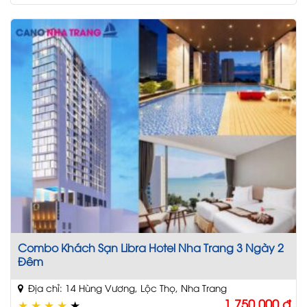
Combo Khách Sạn Libra Hotel Nha Trang 3 Ngày 2
Đêm
Địa chỉ: 14 Hùng Vương, Lộc Thọ, Nha Trang
1,750,000
đ
★
★
★
★
★