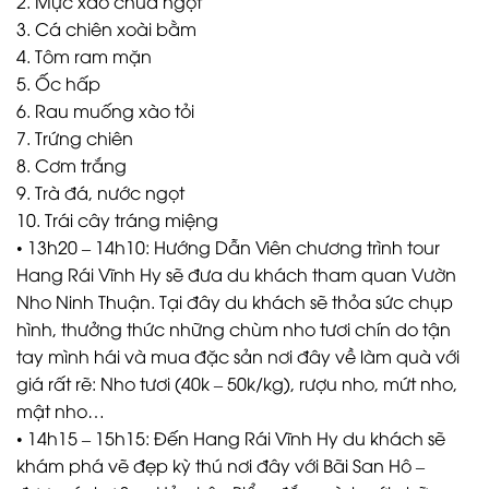
2. Mực xào chua ngọt
3. Cá chiên xoài bằm
4. Tôm ram mặn
5. Ốc hấp
6. Rau muống xào tỏi
7. Trứng chiên
8. Cơm trắng
9. Trà đá, nước ngọt
10. Trái cây tráng miệng
• 13h20 – 14h10: Hướng Dẫn Viên chương trình tour
Hang Rái Vĩnh Hy sẽ đưa du khách tham quan Vườn
Nho Ninh Thuận. Tại đây du khách sẽ thỏa sức chụp
hình, thưởng thức những chùm nho tươi chín do tận
tay mình hái và mua đặc sản nơi đây về làm quà với
giá rất rẽ: Nho tươi (40k – 50k/kg), rượu nho, mứt nho,
mật nho…
• 14h15 – 15h15: Đến Hang Rái Vĩnh Hy du khách sẽ
khám phá vẽ đẹp kỳ thú nơi đây với Bãi San Hô –