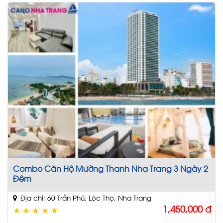
Combo Căn Hộ Mường Thanh Nha Trang 3 Ngày 2
Đêm
Địa chỉ: 60 Trần Phú, Lộc Thọ, Nha Trang
1,450,000
đ
★
★
★
★
★