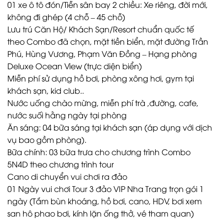
01 xe ô tô đón/Tiễn sân bay 2 chiều: Xe riêng, đời mới,
không đi ghép (4 chỗ – 45 chỗ)
Lưu trú Căn Hộ/ Khách Sạn/Resort chuẩn quốc tế
theo Combo đã chọn, mặt tiền biển, mặt đường Trần
Phú, Hùng Vương, Phạm Văn Đồng – Hạng phòng
Deluxe Ocean View (trực diện biển)
Miễn phí sử dụng hồ bơi, phòng xông hơi, gym tại
khách sạn, kid club..
Nước uống chào mừng, miễn phí trà ,đường, cafe,
nước suối hằng ngày tại phòng
Ăn sáng: 04 bữa sáng tại khách sạn (áp dụng với dịch
vụ bao gồm phòng).
Bữa chính: 03 bữa trưa cho chương trình Combo
5N4D theo chương trình tour
Cano di chuyển vui chơi ra đảo
01 Ngày vui chơi Tour 3 đảo VIP Nha Trang trọn gói 1
ngày (Tắm bùn khoáng, hồ bơi, cano, HDV, bơi xem
san hô phao bơi, kính lặn ống thở, vé tham quan)