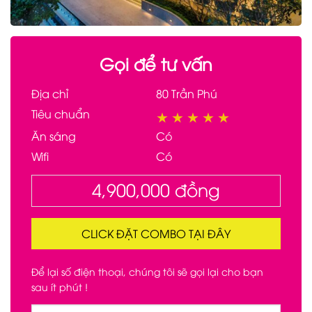
Gọi để tư vấn
Địa chỉ
80 Trần Phú
Tiêu chuẩn
★
★
★
★
★
Ăn sáng
Có
Wifi
Có
4,900,000
đồng
CLICK ĐẶT COMBO TẠI ĐÂY
Để lại số điện thoại, chúng tôi sẽ gọi lại cho bạn
sau ít phút !