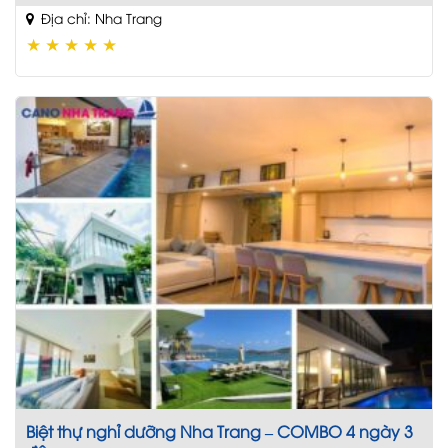
Địa chỉ: Nha Trang
★
★
★
★
★
Biệt thự nghỉ dưỡng Nha Trang – COMBO 4 ngày 3