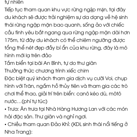
tự nhiên
Tiếp tục tham quan khu vực rừng ngập mặn, tại đây
du khách sẽ được trải nghiệm sự da dạng về hệ sinh
thái rừng ngập mặn bao quanh, sống ảo với chiếc
cầu tình yêu bắt ngang qua rừng ngập mặn dài hơn
175m, từ đây du khách có thể chiêm ngưỡng được
tổng thể nét đẹp đầy bí ẩn của khu rừng, đây là mô
hình mới lạ trên đảo
Tắm biển tại bãi An Bình, tự do thư giãn
Thưởng thức chương trình xiếc chim
Đặc biệt quý khách tham gia dịch vụ cưỡi Voi, chụp
hình với Trăn, ngắm hồ thủy tiên và tham gia các trò
chơi thể thao, giải trí trên biển: canô kéo dù, môtô
nước…(phí tự túc)
• Trưa: Ăn trưa tại Nhà Hàng Hương Lan với các món
hải đặc sản. Thư giãn và nghỉ ngơi.
• Chiều tham quan Đảo Khỉ: (KDL sinh thái nổi tiếng ở
Nha Trang):