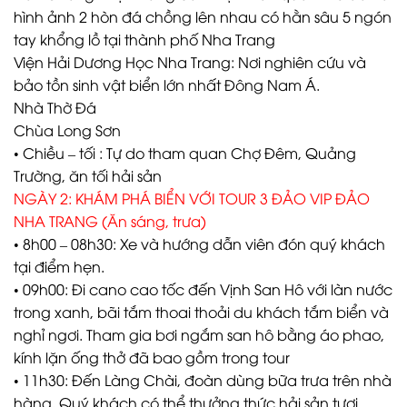
hình ảnh 2 hòn đá chồng lên nhau có hằn sâu 5 ngón
tay khổng lồ tại thành phố Nha Trang
Viện Hải Dương Học Nha Trang: Nơi nghiên cứu và
bảo tồn sinh vật biển lớn nhất Đông Nam Á.
Nhà Thờ Đá
Chùa Long Sơn
• Chiều – tối : Tự do tham quan Chợ Đêm, Quảng
Trường, ăn tối hải sản
NGÀY 2: KHÁM PHÁ BIỂN VỚI TOUR 3 ĐẢO VIP ĐẢO
NHA TRANG (Ăn sáng, trưa)
• 8h00 – 08h30: Xe và hướng dẫn viên đón quý khách
tại điểm hẹn.
• 09h00: Đi cano cao tốc đến Vịnh San Hô với làn nước
trong xanh, bãi tắm thoai thoải du khách tắm biển và
nghỉ ngơi. Tham gia bơi ngắm san hô bằng áo phao,
kính lặn ống thở đã bao gồm trong tour
• 11h30: Đến Làng Chài, đoàn dùng bữa trưa trên nhà
hàng. Quý khách có thể thưởng thức hải sản tươi