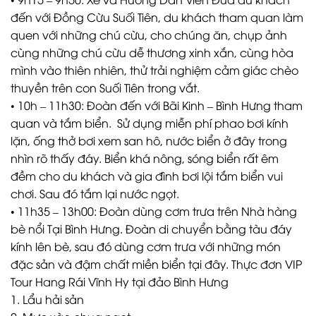
đến với Đồng Cừu Suối Tiên, du khách tham quan làm
quen với những chú cừu, cho chúng ăn, chụp ảnh
cùng những chú cừu dễ thương xinh xắn, cùng hòa
mình vào thiên nhiên, thử trải nghiệm cảm giác chèo
thuyền trên con Suối Tiên trong vắt.
• 10h – 11h30: Đoàn đến với Bãi Kinh – Bình Hưng tham
quan và tắm biển. Sử dụng miễn phí phao bơi kính
lặn, ống thở bơi xem san hô, nước biển ở đây trong
nhìn rõ thấy đáy. Biển khá nông, sóng biển rất êm
đềm cho du khách và gia đình bơi lội tắm biển vui
chơi. Sau đó tắm lại nước ngọt.
• 11h35 – 13h00: Đoàn dùng cơm trưa trên Nhà hàng
bè nổi Tại Bình Hưng. Đoàn di chuyển bằng tàu đáy
kính lên bè, sau đó dùng cơm trưa với những món
đặc sản và đậm chất miền biển tại đây. Thực đơn VIP
Tour Hang Rái Vĩnh Hy tại đảo Bình Hưng
1. Lẩu hải sản