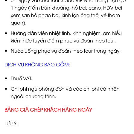
01 Ngày vui chơi Tour 3 đảo VIP Nha Trang trọn gói
1 ngày (Tắm bùn khoáng, hồ bơi, cano, HDV, bơi
xem san hô phao bơi, kính lặn ống thở, vé tham
quan).
Hướng dẫn viên nhiệt tình, kinh nghiệm, am hiểu
kiến thức tuyến điểm phục vụ đoàn theo tour.
Nước uống phục vụ đoàn theo tour trong ngày.
DỊCH VỤ KHÔNG BAO GỒM:
Thuế VAT.
Chi phí ngủ phòng đơn và các chi phí cá nhân
ngoài chương trình.
BẢNG GIÁ GHÉP KHÁCH HÀNG NGÀY
LƯU Ý: