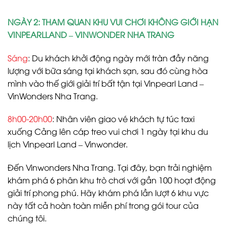
NGÀY 2: THAM QUAN KHU VUI CHƠI KHÔNG GIỚI HẠN
VINPEARLLAND – VINWONDER NHA TRANG
Sáng
: Du khách khởi động ngày mới tràn đầy năng
lượng với bữa sáng tại khách sạn, sau đó cùng hòa
mình vào thế giới giải trí bất tận tại Vinpearl Land –
VinWonders Nha Trang.
8h00-20h00
: Nhân viên giao vé khách tự túc taxi
xuống Cảng lên cáp treo vui chơi 1 ngày tại khu du
lịch Vinpearl Land – Vinwonder.
Đến Vinwonders Nha Trang. Tại đây, bạn trải nghiệm
khám phá 6 phân khu trò chơi với gần 100 hoạt động
giải trí phong phú. Hãy khám phá lần lượt 6 khu vực
này tất cả hoàn toàn miễn phí trong gói tour của
chúng tôi.