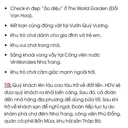
Check-in đẹp “ảo diệu” ở The World Garden (Đồi
Vạn Hoa).
Kết bạn cùng động vật tại Vườn Quý Vương.
Khu trò chơi dành cho gia đình và trẻ em.
Khu vui chơi trong nhà.
Sảng khoái vùng vẫy tại Công viên nước
VinWonders Nha Trang.
Khu trò chơi cảm giác mạnh ngoài trời.
Tối
:
Quý khách lên tàu cao tàu trở về đất liền. HDV sẽ
đưa quý khách ra khỏi bến cảng. Sau đó, cả đoàn
đến nhà hàng địa phương để dùng bữa tối. Sau khi
trở về khách sạn để nghỉ ngơi. Đoàn tiếp tục tự do
khám phá chợ đêm Nha Trang, công viên Phù Đổng,
quán cà phê Bốn Mùa, khu hải sản Tháp Bà.