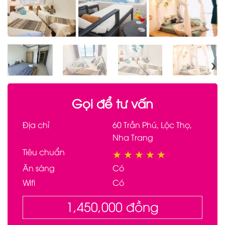
Gọi để tư vấn
Địa chỉ
60 Trần Phú, Lộc Thọ,
Nha Trang
Tiêu chuẩn
★
★
★
★
★
Ăn sáng
Có
Wifi
Có
1,450,000
đồng