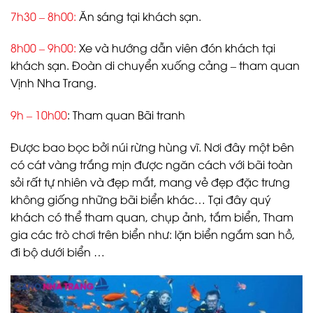
7h30 – 8h00:
Ăn sáng tại khách sạn
.
8h00 – 9h00:
Xe và hướng dẫn viên đón khách tại
khách sạn. Đoàn di chuyển xuống cảng – tham quan
Vịnh Nha Trang.
9h – 10h00
: Tham quan Bãi tranh
Được bao bọc bởi núi rừng hùng vĩ. Nơi đây một bên
có cát vàng trắng mịn được ngăn cách với bãi toàn
sỏi rất tự nhiên và đẹp mắt, mang vẻ đẹp đặc trưng
không giống những bãi biển khác… Tại đây quý
khách có thể tham quan, chụp ảnh, tắm biển, Tham
gia các trò chơi trên biển như: lặn biển ngắm san hồ,
đi bộ dưới biển …