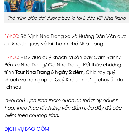
Thả mình giữa đại dương bao la tại 3 đảo VIP Nha Trang
16h00
: Rời Vịnh Nha Trang xe và Hướng Dẫn Viên đưa
du khách quay về lại Thành Phố Nha Trang.
17h00
: HDV đưa quý khách ra sân bay Cam Ranh/
Bến xe Nha Trang/ Ga Nha Trang. Kết thúc chương
trình
Tour Nha Trang 3 Ngày 2 đêm,
Chia tay quý
khách và hẹn gặp lại Quý Khách những chuyến du
lịch sau.
*Ghi chú: Lịch trình thăm quan có thể thay đổi linh
hoạt theo thực tế nhưng vẫn đảm bảo đầy đủ các
điểm theo chương trình.
DỊCH VỤ BAO GỒM: