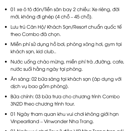
01 xe ô tô đón/Tiễn sân bay 2 chiều: Xe riêng, đời
mới, không đi ghép (4 chỗ – 45 chỗ).
Lưu trú Căn Hộ/ Khách Sạn/Resort chuẩn quốc tế
theo Combo đã chọn.
Miễn phí sử dụng hồ bơi, phòng xông hơi, gym tại
khách sạn, kid club..
Nước uống chào mừng, miễn phí trà ,đường, cafe,
nước suối hằng ngày tại phòng.
Ăn sáng: 02 bữa sáng tại khách sạn (áp dụng với
dịch vụ bao gồm phòng).
Bữa chính: 03 bữa trưa cho chương trình Combo
3N2D theo chương trình tour.
01 Ngày tham quan khu vui chơi không giới hạn
Vinpearlland – Vinwonder Nha Trang.