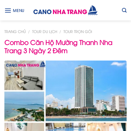
Skip
to
MENU
content
TRANG CHỦ
/
TOUR DU LỊCH
/
TOUR TRỌN GÓI
Combo Căn Hộ Mường Thanh Nha
Trang 3 Ngày 2 Đêm