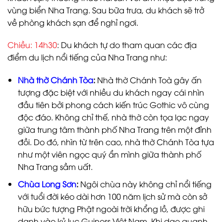
vùng biển Nha Trang. Sau bữa trưa, du khách sẽ trở
về phòng khách sạn để nghỉ ngơi.
Chiều: 14h30
: Du khách tự do tham quan các địa
điểm du lịch nổi tiếng của Nha Trang như:
Nhà thờ Chánh Tòa
:
Nhà thờ Chánh Toà gây ấn
tượng đặc biệt với nhiều du khách ngay cái nhìn
đầu tiên bởi phong cách kiến trúc Gothic vô cùng
độc đáo. Không chỉ thế, nhà thờ còn tọa lạc ngay
giữa trung tâm thành phố Nha Trang trên một đỉnh
đồi. Do đó, nhìn từ trên cao, nhà thờ Chánh Tòa tựa
như một viên ngọc quý ẩn mình giữa thành phố
Nha Trang sầm uất.
Chùa Long Sơn
:
Ngôi chùa này không chỉ nổi tiếng
với tuổi đời kéo dài hơn 100 năm lịch sử mà còn sở
hữu bức tượng Phật ngoài trời khổng lồ, được ghi
danh vào kỷ lục Guiness Việt Nam. Khi dạo quanh