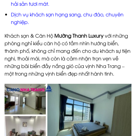
hải sản tươi mát.
Dịch vụ khách sạn hạng sang, chu đáo, chuyên
nghiệp.
Khách sạn & Căn Hộ
Mường Thanh Luxury
với những
phòng nghỉ kiểu căn hộ có tầm nhìn hướng biển,
thành phố, không chỉ mang đến cho du khách sự tiện
nghi, thoải mái, mà còn là cảm nhận trọn vẹn về
những bãi biển đầy nắng gió của vịnh Nha Trang –
một trong những vịnh biển đẹp nhất hành tinh.