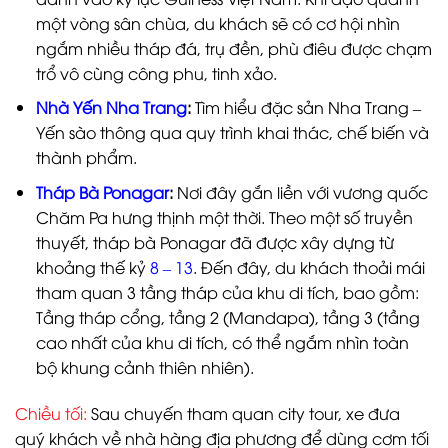
một vòng sân chùa, du khách sẽ có cơ hội nhìn
ngắm nhiều tháp đá, trụ đền, phù điêu được chạm
trổ vô cùng công phu, tinh xảo.
Nhà Yến Nha Trang
:
Tìm hiểu đặc sản Nha Trang –
Yến sào thông qua quy trình khai thác, chế biến và
thành phẩm.
Tháp Bà Ponagar
:
Nơi đây gắn liền với vương quốc
Chăm Pa hưng thịnh một thời. Theo một số truyền
thuyết, tháp bà Ponagar đã được xây dựng từ
khoảng thế kỷ
8 – 13
. Đến đây, du khách thoải mái
tham quan 3 tầng tháp của khu di tích, bao gồm:
Tầng tháp cổng, tầng 2 (Mandapa), tầng 3 (tầng
cao nhất của khu di tích, có thể ngắm nhìn toàn
bộ khung cảnh thiên nhiên).
Chiều tối:
Sau chuyến tham quan city tour, xe đưa
quý khách về nhà hàng địa phương để dùng cơm tối