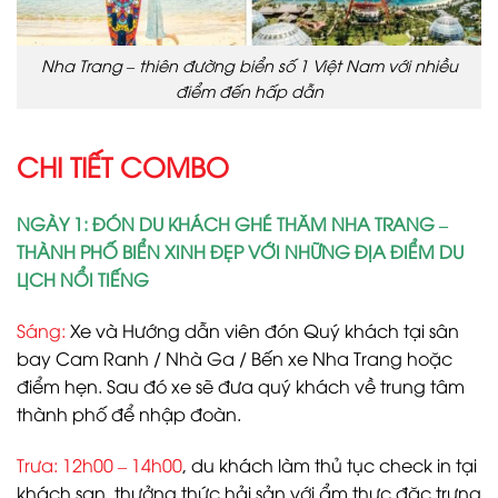
Nha Trang – thiên đường biển số 1 Việt Nam với nhiều
điểm đến hấp dẫn
CHI TIẾT COMBO
NGÀY 1: ĐÓN DU KHÁCH GHÉ THĂM NHA TRANG –
THÀNH PHỐ BIỂN XINH ĐẸP VỚI NHỮNG ĐỊA ĐIỂM DU
LỊCH NỔI TIẾNG
Sáng:
Xe và Hướng dẫn viên đón Quý khách tại sân
bay Cam Ranh / Nhà Ga / Bến xe Nha Trang hoặc
điểm hẹn. Sau đó xe sẽ đưa quý khách về trung tâm
thành phố để nhập đoàn.
Trưa: 12h00 – 14h00
, du khách làm thủ tục check in tại
khách sạn, thưởng thức hải sản với ẩm thực đặc trưng