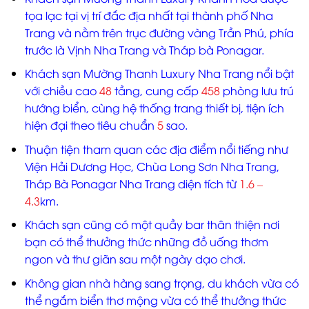
tọa lạc tại vị trí đắc địa nhất tại thành phố Nha
Trang và nằm trên trục đường vàng Trần Phú, phía
trước là Vịnh Nha Trang và Tháp bà Ponagar.
Khách sạn Mường Thanh Luxury Nha Trang nổi bật
với chiều cao
48
tầng, cung cấp
458
phòng lưu trú
hướng biển, cùng hệ thống trang thiết bị, tiện ích
hiện đại theo tiêu chuẩn
5
sao.
Thuận tiện tham quan các địa điểm nổi tiếng như
Viện Hải Dương Học, Chùa Long Sơn Nha Trang,
Tháp Bà Ponagar Nha Trang diện tích từ
1.6 –
4.3
km.
Khách sạn cũng có một quầy bar thân thiện nơi
bạn có thể thưởng thức những đồ uống thơm
ngon và thư giãn sau một ngày dạo chơi.
Không gian nhà hàng sang trọng, du khách vừa có
thể ngắm biển thơ mộng vừa có thể thưởng thức