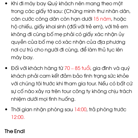
Khi đi máy bay Quý khách nên mang theo một
trong các giấy tờ sau: (Chứng minh thư nhân dân,
căn cước công dân còn hạn dưới
15 năm
, hoặc
hộ chiếu, giấy khai sinh (đối với trẻ em), với trẻ em
không đi cùng bố mẹ phải có giấy xác nhận ủy
quyền của bố mẹ có xác nhận của địa phương
nơi cư trú cho người đi cùng, để làm thủ tục lên
máy bay.
Đối với khách hàng từ
70 – 85 tuổi
, gia đình và quý
khách phải cam kết đảm bảo tình trạng sức khỏe
với chúng tôi trước khi tham gia tour. Nếu có bất cứ
sự cố nào xảy ra trên tour công ty không chịu trách
nhiệm dưới mọi tình huống.
Thời gian nhận phòng sau
14:00
, trả phòng trước
12:00.
The End!