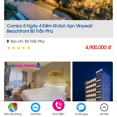
Combo 5 Ngày 4 Đêm Khách Sạn Vinpearl
Beachfront 80 Trần Phú
Địa chỉ: 80 Trần Phú
4,900,000
đ
★
★
★
★
★
Gọi điện
Đến văn phòng
Chat Zalo
Tư vấn ngay
Lên trên