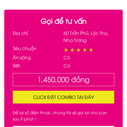
Gọi để tư vấn
Địa chỉ
60 Trần Phú, Lộc Thọ,
Nha Trang
Tiêu chuẩn
★
★
★
★
★
Ăn sáng
Có
Wifi
Có
1,450,000
đồng
CLICK ĐẶT COMBO TẠI ĐÂY
Để lại số điện thoại, chúng tôi sẽ gọi lại cho bạn
sau ít phút !