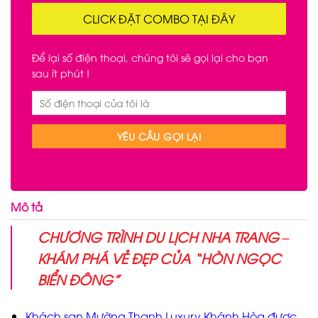
CLICK ĐẶT COMBO TẠI ĐÂY
Để lại số điện thoại, chúng tôi sẽ gọi lại cho bạn
sau ít phút !
Mô tả
CHƯƠNG TRÌNH DU LỊCH NHA TRANG
–
KHÁM PHÁ VẺ ĐẸP CỦA
“
HÒN NGỌC
BIỂN ĐÔNG
”
Khách sạn Mường Thanh Luxury Khánh Hòa được