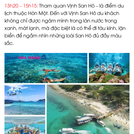
13h20 – 15h15:
Tham quan Vịnh San Hô – là điểm du
lịch thuộc Hòn Một. Đến với Vịnh San Hô du khách
không chỉ được ngâm mình trong làn nước trong
xanh, mát lạnh, mà đặc biệt là có thể đi tàu kính, lặn
biển để ngắm nhìn những loài San Hô đủ đầy màu
sắc.