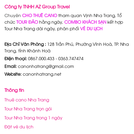
Công ty TNHH AZ Group Travel
Chuyên
CHO THUÊ CANO
tham quan Vịnh Nha Trang, Tổ
chức
TOUR ĐẢO
hằng ngày,
COMBO KHÁCH SẠN
kết hợp
Tour Nha Trang dài ngày, phân phối
VÉ DU LỊCH
Địa Chỉ Văn Phòng :
128 Trần Phú, Phường Vĩnh Hoà, TP. Nha
Trang, tỉnh Khánh Hoà
Điện thoại:
0867.000.433 - 0363.747474
Email:
canonhatrang@gmail.com
Website:
canonhatrang.net
Thông tin
Thuê cano Nha Trang
Tour Nha Trang trọn gói
Tour Nha Trang trong 1 ngày
Đặt vé du lịch