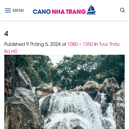
Skip
to
MENU
content
4
Published
9 Tháng 5, 2024
at
1080 × 1350
in
Tour Thác
Ba Hồ