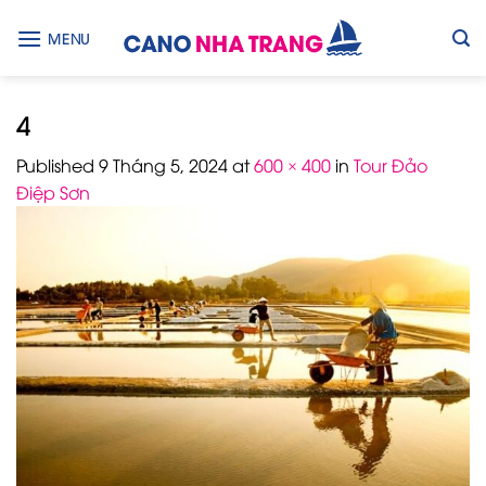
Skip
to
MENU
content
4
Published
9 Tháng 5, 2024
at
600 × 400
in
Tour Đảo
Điệp Sơn