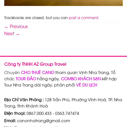
Trackbacks are closed, but you can
post a comment
.
←
Previous
Next
→
Công ty TNHH AZ Group Travel
Chuyên
CHO THUÊ CANO
tham quan Vịnh Nha Trang, Tổ
chức
TOUR ĐẢO
hằng ngày,
COMBO KHÁCH SẠN
kết hợp
Tour Nha Trang dài ngày, phân phối
VÉ DU LỊCH
Địa Chỉ Văn Phòng :
128 Trần Phú, Phường Vĩnh Hoà, TP. Nha
Trang, tỉnh Khánh Hoà
Điện thoại:
0867.000.433 - 0363.747474
Email:
canonhatrang@gmail.com