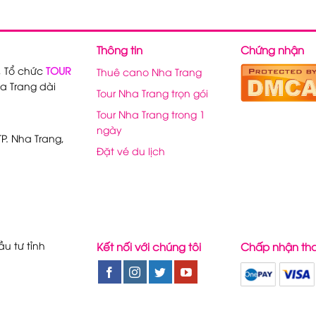
Thông tin
Chứng nhận
, Tổ chức
TOUR
Thuê cano Nha Trang
a Trang dài
Tour Nha Trang trọn gói
Tour Nha Trang trong 1
ngày
P. Nha Trang,
Đặt vé du lịch
u tư tỉnh
Kết nối với chúng tôi
Chấp nhận th