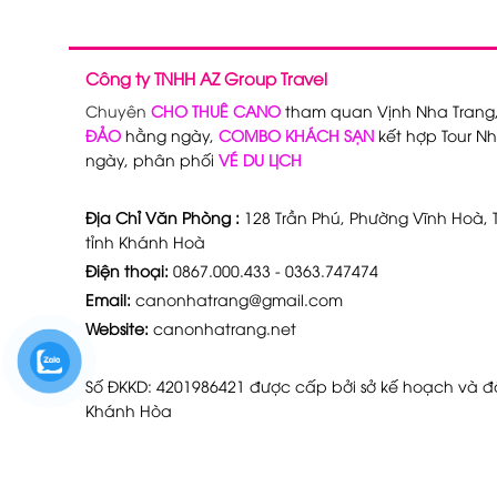
Công ty TNHH AZ Group Travel
Chuyên
CHO THUÊ CANO
tham quan Vịnh Nha Trang
ĐẢO
hằng ngày,
COMBO KHÁCH SẠN
kết hợp Tour Nh
ngày, phân phối
VÉ DU LỊCH
Địa Chỉ Văn Phòng :
128 Trần Phú, Phường Vĩnh Hoà, T
tỉnh Khánh Hoà
Điện thoại:
0867.000.433 - 0363.747474
Email:
canonhatrang@gmail.com
Website:
canonhatrang.net
Số ĐKKD: 4201986421 được cấp bởi sở kế hoạch và đầ
Khánh Hòa