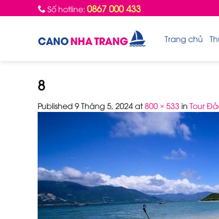
Skip
0867 000 433
Số hotline:
to
content
Trang chủ
Th
8
Published
9 Tháng 5, 2024
at
800 × 533
in
Tour Đả