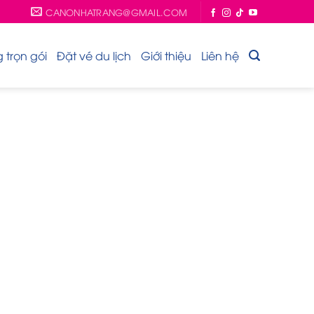
CANONHATRANG@GMAIL.COM
trọn gói
Đặt vé du lịch
Giới thiệu
Liên hệ