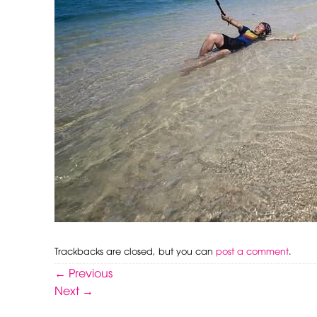
Trackbacks are closed, but you can
post a comment
.
←
Previous
Next
→