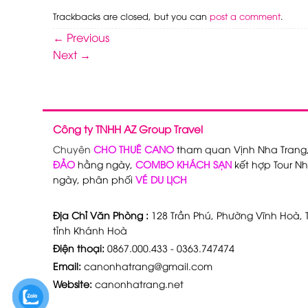
Trackbacks are closed, but you can
post a comment
.
←
Previous
Next
→
Công ty TNHH AZ Group Travel
Chuyên
CHO THUÊ CANO
tham quan Vịnh Nha Trang
ĐẢO
hằng ngày,
COMBO KHÁCH SẠN
kết hợp Tour Nh
ngày, phân phối
VÉ DU LỊCH
Địa Chỉ Văn Phòng :
128 Trần Phú, Phường Vĩnh Hoà, T
tỉnh Khánh Hoà
Điện thoại:
0867.000.433 - 0363.747474
Email:
canonhatrang@gmail.com
Website:
canonhatrang.net