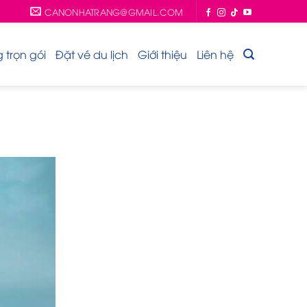
CANONHATRANG@GMAIL.COM
trọn gói
Đặt vé du lịch
Giới thiệu
Liên hệ