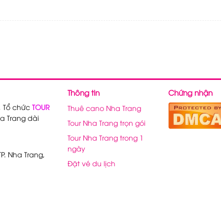
Thông tin
Chứng nhận
, Tổ chức
TOUR
Thuê cano Nha Trang
a Trang dài
Tour Nha Trang trọn gói
Tour Nha Trang trong 1
ngày
P. Nha Trang,
Đặt vé du lịch