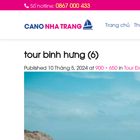
Skip
0867 000 433
Số hotline:
to
content
Trang chủ
Th
tour binh hưng (6)
Published
10 Tháng 5, 2024
at
900 × 650
in
Tour Đ