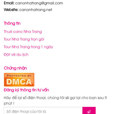
Email:
canonhatrang@gmail.com
Website:
canonhatrang.net
Thông tin
Thuê cano Nha Trang
Tour Nha Trang trọn gói
Tour Nha Trang trong 1 ngày
Đặt vé du lịch
Chứng nhận
Đăng ký thông tin tư vấn
Hãy để lại số điện thoại, chúng tôi sẽ gọi lại cho bạn sau ít
phút !