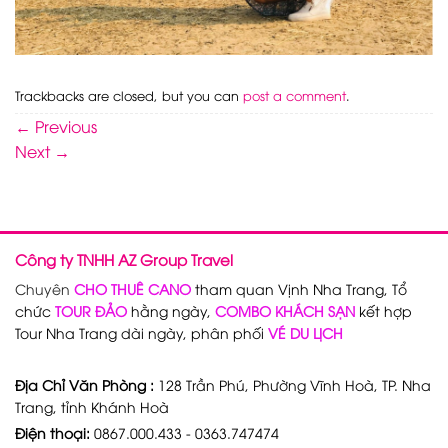
Trackbacks are closed, but you can
post a comment
.
←
Previous
Next
→
Công ty TNHH AZ Group Travel
Chuyên
CHO THUÊ CANO
tham quan Vịnh Nha Trang, Tổ
chức
TOUR ĐẢO
hằng ngày,
COMBO KHÁCH SẠN
kết hợp
Tour Nha Trang dài ngày, phân phối
VÉ DU LỊCH
Địa Chỉ Văn Phòng :
128 Trần Phú, Phường Vĩnh Hoà, TP. Nha
Trang, tỉnh Khánh Hoà
Điện thoại:
0867.000.433 - 0363.747474