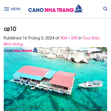
Skip
to
MENU
content
az10
Published
16 Tháng 5, 2024
at
904 × 590
in
Tour Đảo
Bình Hưng