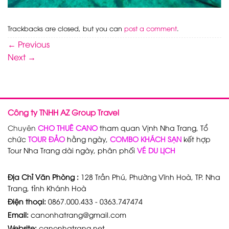
Trackbacks are closed, but you can
post a comment
.
←
Previous
Next
→
Công ty TNHH AZ Group Travel
Chuyên
CHO THUÊ CANO
tham quan Vịnh Nha Trang, Tổ
chức
TOUR ĐẢO
hằng ngày,
COMBO KHÁCH SẠN
kết hợp
Tour Nha Trang dài ngày, phân phối
VÉ DU LỊCH
Địa Chỉ Văn Phòng :
128 Trần Phú, Phường Vĩnh Hoà, TP. Nha
Trang, tỉnh Khánh Hoà
Điện thoại:
0867.000.433 - 0363.747474
Email:
canonhatrang@gmail.com
Website:
canonhatrang.net