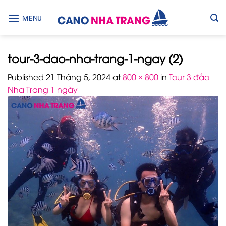
Skip
to
MENU
content
tour-3-dao-nha-trang-1-ngay (2)
Published
21 Tháng 5, 2024
at
800 × 800
in
Tour 3 đảo
Nha Trang 1 ngày