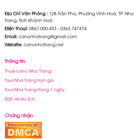
Địa Chỉ Văn Phòng :
128 Trần Phú, Phường Vĩnh Hoà, TP. Nha
Trang, tỉnh Khánh Hoà
Điện thoại:
0867.000.433 - 0363.747474
Email:
canonhatrang@gmail.com
Website:
canonhatrang.net
Thông tin
Thuê cano Nha Trang
Tour Nha Trang trọn gói
Tour Nha Trang trong 1 ngày
Đặt vé du lịch
Chứng nhận