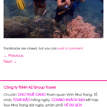
Trackbacks are closed, but you can
post a comment
.
←
Previous
Next
→
Công ty TNHH AZ Group Travel
Chuyên
CHO THUÊ CANO
tham quan Vịnh Nha Trang, Tổ
chức
TOUR ĐẢO
hằng ngày,
COMBO KHÁCH SẠN
kết hợp
Tour Nha Trang dài ngày, phân phối
VÉ DU LỊCH