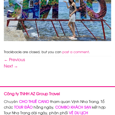
Trackbacks are closed, but you can
post a comment
.
←
Previous
Next
→
Công ty TNHH AZ Group Travel
Chuyên
CHO THUÊ CANO
tham quan Vịnh Nha Trang, Tổ
chức
TOUR ĐẢO
hằng ngày,
COMBO KHÁCH SẠN
kết hợp
Tour Nha Trang dài ngày, phân phối
VÉ DU LỊCH