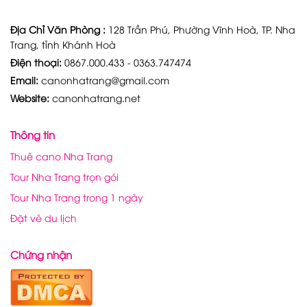
Địa Chỉ Văn Phòng :
128 Trần Phú, Phường Vĩnh Hoà, TP. Nha
Trang, tỉnh Khánh Hoà
Điện thoại:
0867.000.433 - 0363.747474
Email:
canonhatrang@gmail.com
Website:
canonhatrang.net
Thông tin
Thuê cano Nha Trang
Tour Nha Trang trọn gói
Tour Nha Trang trong 1 ngày
Đặt vé du lịch
Chứng nhận