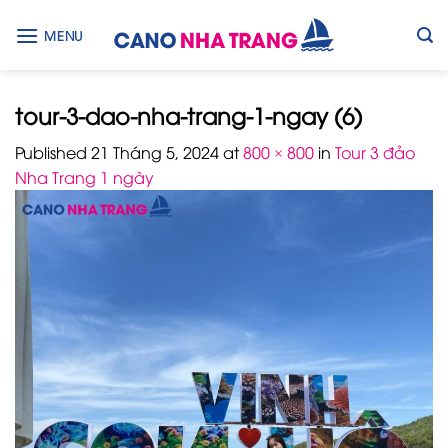
Skip
to
MENU
content
tour-3-dao-nha-trang-1-ngay (6)
Published
21 Tháng 5, 2024
at
800 × 800
in
Tour 3 đảo
Nha Trang 1 ngày