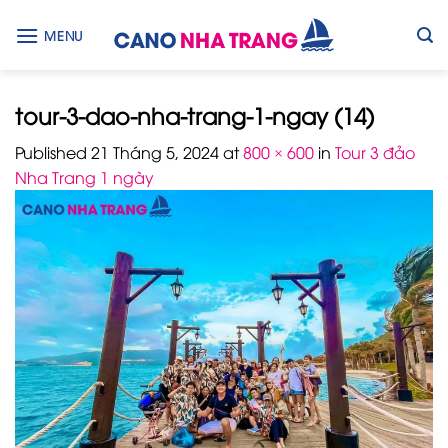
Skip
to
MENU
content
tour-3-dao-nha-trang-1-ngay (14)
Published
21 Tháng 5, 2024
at
800 × 600
in
Tour 3 đảo
Nha Trang 1 ngày