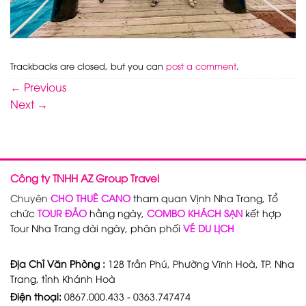
Trackbacks are closed, but you can
post a comment
.
←
Previous
Next
→
Công ty TNHH AZ Group Travel
Chuyên
CHO THUÊ CANO
tham quan Vịnh Nha Trang, Tổ
chức
TOUR ĐẢO
hằng ngày,
COMBO KHÁCH SẠN
kết hợp
Tour Nha Trang dài ngày, phân phối
VÉ DU LỊCH
Địa Chỉ Văn Phòng :
128 Trần Phú, Phường Vĩnh Hoà, TP. Nha
Trang, tỉnh Khánh Hoà
Điện thoại:
0867.000.433 - 0363.747474