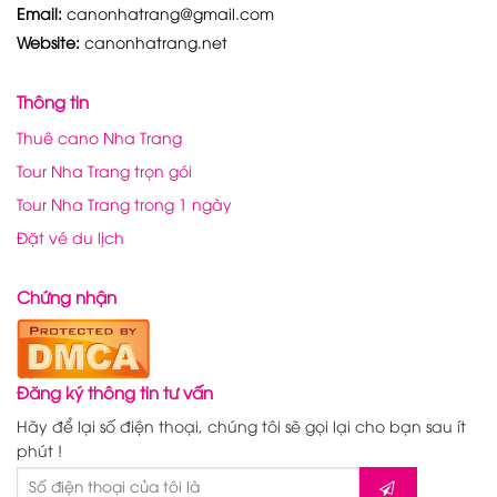
Email:
canonhatrang@gmail.com
Website:
canonhatrang.net
Thông tin
Thuê cano Nha Trang
Tour Nha Trang trọn gói
Tour Nha Trang trong 1 ngày
Đặt vé du lịch
Chứng nhận
Đăng ký thông tin tư vấn
Hãy để lại số điện thoại, chúng tôi sẽ gọi lại cho bạn sau ít
phút !