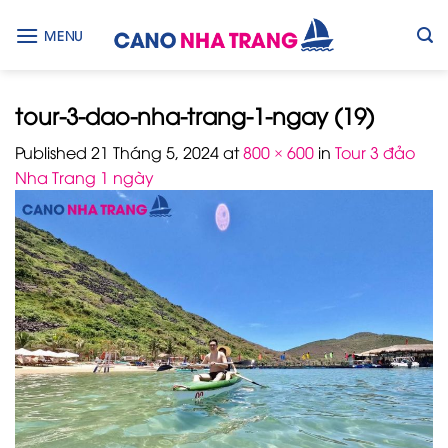
Skip
to
MENU
content
tour-3-dao-nha-trang-1-ngay (19)
Published
21 Tháng 5, 2024
at
800 × 600
in
Tour 3 đảo
Nha Trang 1 ngày