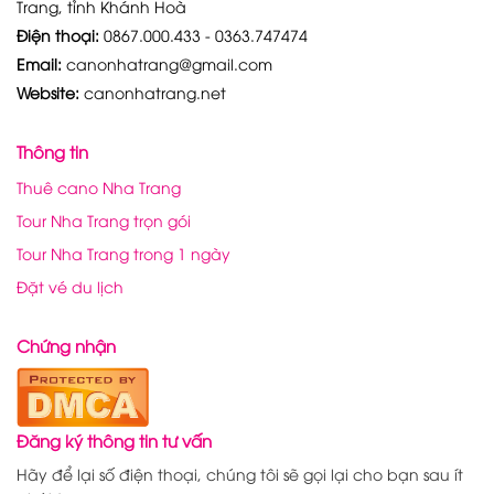
Trang, tỉnh Khánh Hoà
Điện thoại:
0867.000.433 - 0363.747474
Email:
canonhatrang@gmail.com
Website:
canonhatrang.net
Thông tin
Thuê cano Nha Trang
Tour Nha Trang trọn gói
Tour Nha Trang trong 1 ngày
Đặt vé du lịch
Chứng nhận
Đăng ký thông tin tư vấn
Hãy để lại số điện thoại, chúng tôi sẽ gọi lại cho bạn sau ít