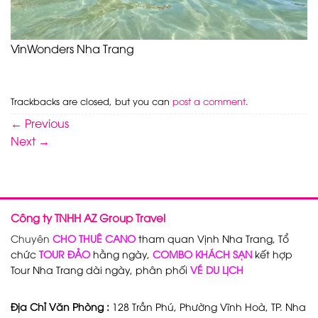
VinWonders Nha Trang
Trackbacks are closed, but you can
post a comment
.
←
Previous
Next
→
Công ty TNHH AZ Group Travel
Chuyên
CHO THUÊ CANO
tham quan Vịnh Nha Trang, Tổ
chức
TOUR ĐẢO
hằng ngày,
COMBO KHÁCH SẠN
kết hợp
Tour Nha Trang dài ngày, phân phối
VÉ DU LỊCH
Địa Chỉ Văn Phòng :
128 Trần Phú, Phường Vĩnh Hoà, TP. Nha