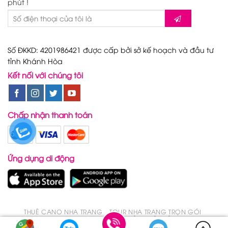
phút !
Số ĐKKD: 4201986421 được cấp bởi sở kế hoạch và đầu tư
tỉnh Khánh Hòa
Kết nối với chúng tôi
Chấp nhận thanh toán
Ứng dụng di động
THUÊ CANO NHA TRANG
TOUR NHA TRANG TRỌN GÓI
TOUR NHA TRANG TRONG 1 NGÀY
ĐẶT VÉ DU LỊCH