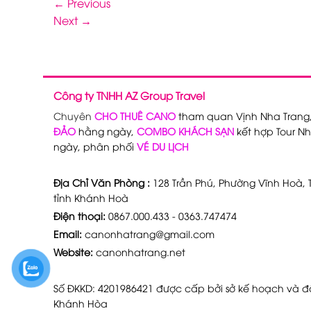
←
Previous
Next
→
Công ty TNHH AZ Group Travel
Chuyên
CHO THUÊ CANO
tham quan Vịnh Nha Trang
ĐẢO
hằng ngày,
COMBO KHÁCH SẠN
kết hợp Tour Nh
ngày, phân phối
VÉ DU LỊCH
Địa Chỉ Văn Phòng :
128 Trần Phú, Phường Vĩnh Hoà, T
tỉnh Khánh Hoà
Điện thoại:
0867.000.433 - 0363.747474
Email:
canonhatrang@gmail.com
Website:
canonhatrang.net
Số ĐKKD: 4201986421 được cấp bởi sở kế hoạch và đầ
Khánh Hòa