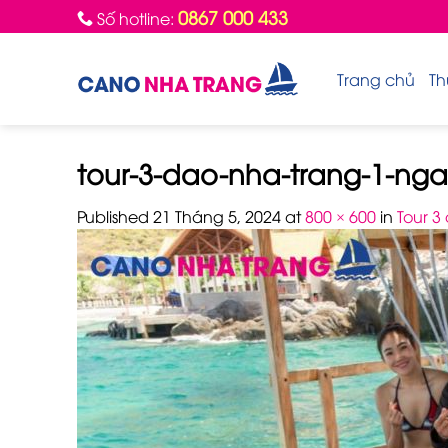
Skip
0867 000 433
Số hotline:
to
content
Trang chủ
Th
tour-3-dao-nha-trang-1-nga
Published
21 Tháng 5, 2024
at
800 × 600
in
Tour 3