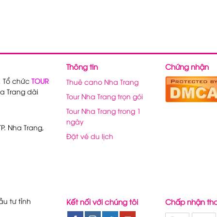
Thông tin
Chứng nhận
, Tổ chức
TOUR
Thuê cano Nha Trang
a Trang dài
Tour Nha Trang trọn gói
Tour Nha Trang trong 1
ngày
P. Nha Trang,
Đặt vé du lịch
u tư tỉnh
Kết nối với chúng tôi
Chấp nhận th