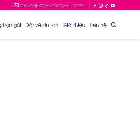
CANONHATRANG@GMAIL.COM
trọn gói
Đặt vé du lịch
Giới thiệu
Liên hệ