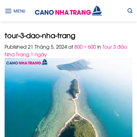
Skip
to
MENU
content
tour-3-dao-nha-trang
Published
21 Tháng 5, 2024
at
800 × 600
in
Tour 3 đảo
Nha Trang 1 ngày