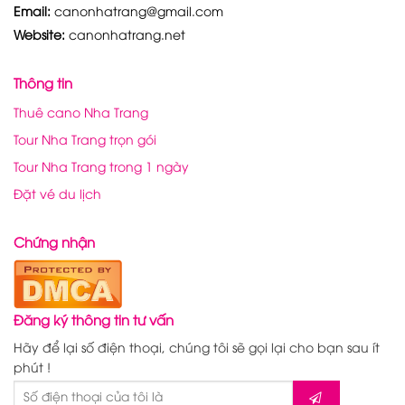
Email:
canonhatrang@gmail.com
Website:
canonhatrang.net
Thông tin
Thuê cano Nha Trang
Tour Nha Trang trọn gói
Tour Nha Trang trong 1 ngày
Đặt vé du lịch
Chứng nhận
Đăng ký thông tin tư vấn
Hãy để lại số điện thoại, chúng tôi sẽ gọi lại cho bạn sau ít
phút !