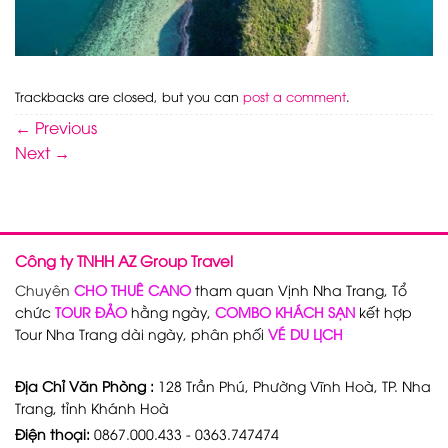
Trackbacks are closed, but you can
post a comment
.
←
Previous
Next
→
Công ty TNHH AZ Group Travel
Chuyên
CHO THUÊ CANO
tham quan Vịnh Nha Trang, Tổ
chức
TOUR ĐẢO
hằng ngày,
COMBO KHÁCH SẠN
kết hợp
Tour Nha Trang dài ngày, phân phối
VÉ DU LỊCH
Địa Chỉ Văn Phòng :
128 Trần Phú, Phường Vĩnh Hoà, TP. Nha
Trang, tỉnh Khánh Hoà
Điện thoại:
0867.000.433 - 0363.747474