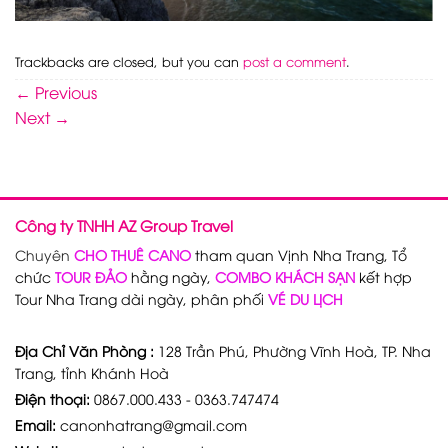
Trackbacks are closed, but you can
post a comment
.
←
Previous
Next
→
Công ty TNHH AZ Group Travel
Chuyên
CHO THUÊ CANO
tham quan Vịnh Nha Trang, Tổ
chức
TOUR ĐẢO
hằng ngày,
COMBO KHÁCH SẠN
kết hợp
Tour Nha Trang dài ngày, phân phối
VÉ DU LỊCH
Địa Chỉ Văn Phòng :
128 Trần Phú, Phường Vĩnh Hoà, TP. Nha
Trang, tỉnh Khánh Hoà
Điện thoại:
0867.000.433 - 0363.747474
Email:
canonhatrang@gmail.com