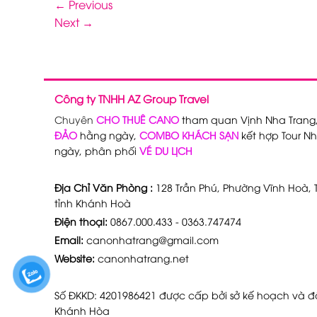
←
Previous
Next
→
Công ty TNHH AZ Group Travel
Chuyên
CHO THUÊ CANO
tham quan Vịnh Nha Trang
ĐẢO
hằng ngày,
COMBO KHÁCH SẠN
kết hợp Tour Nh
ngày, phân phối
VÉ DU LỊCH
Địa Chỉ Văn Phòng :
128 Trần Phú, Phường Vĩnh Hoà, T
tỉnh Khánh Hoà
Điện thoại:
0867.000.433 - 0363.747474
Email:
canonhatrang@gmail.com
Website:
canonhatrang.net
Số ĐKKD: 4201986421 được cấp bởi sở kế hoạch và đầ
Khánh Hòa