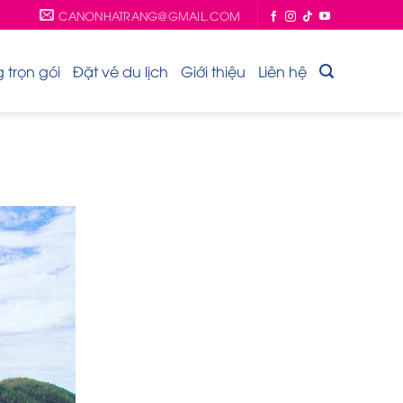
CANONHATRANG@GMAIL.COM
trọn gói
Đặt vé du lịch
Giới thiệu
Liên hệ