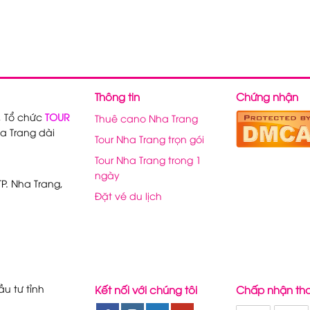
Thông tin
Chứng nhận
, Tổ chức
TOUR
Thuê cano Nha Trang
a Trang dài
Tour Nha Trang trọn gói
Tour Nha Trang trong 1
ngày
P. Nha Trang,
Đặt vé du lịch
u tư tỉnh
Kết nối với chúng tôi
Chấp nhận th