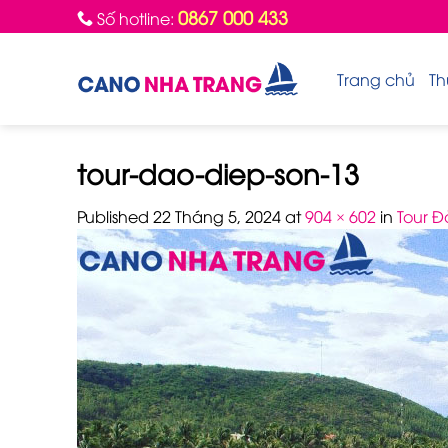
Skip
0867 000 433
Số hotline:
to
content
Trang chủ
Th
tour-dao-diep-son-13
Published
22 Tháng 5, 2024
at
904 × 602
in
Tour Đ