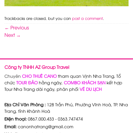
Trackbacks are closed, but you can
post a comment
.
←
Previous
Next
→
Công ty TNHH AZ Group Travel
Chuyên
CHO THUÊ CANO
tham quan Vịnh Nha Trang, Tổ
chức
TOUR ĐẢO
hằng ngày,
COMBO KHÁCH SẠN
kết hợp
Tour Nha Trang dài ngày, phân phối
VÉ DU LỊCH
Địa Chỉ Văn Phòng :
128 Trần Phú, Phường Vĩnh Hoà, TP. Nha
Trang, tỉnh Khánh Hoà
Điện thoại:
0867.000.433 - 0363.747474
Email:
canonhatrang@gmail.com