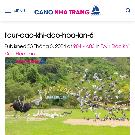
Skip
to
MENU
content
tour-dao-khi-dao-hoa-lan-6
Published
23 Tháng 5, 2024
at
904 × 603
in
Tour Đảo Khỉ
Đảo Hoa Lan