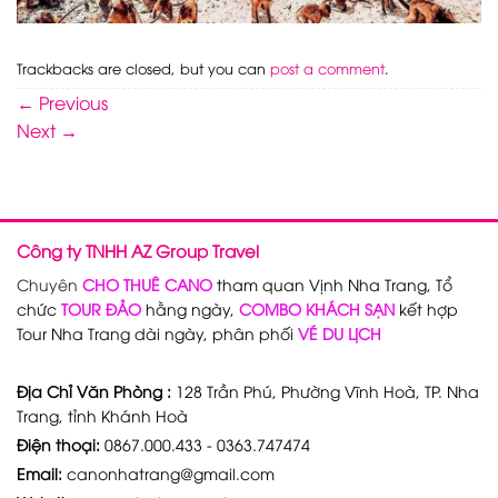
Trackbacks are closed, but you can
post a comment
.
←
Previous
Next
→
Công ty TNHH AZ Group Travel
Chuyên
CHO THUÊ CANO
tham quan Vịnh Nha Trang, Tổ
chức
TOUR ĐẢO
hằng ngày,
COMBO KHÁCH SẠN
kết hợp
Tour Nha Trang dài ngày, phân phối
VÉ DU LỊCH
Địa Chỉ Văn Phòng :
128 Trần Phú, Phường Vĩnh Hoà, TP. Nha
Trang, tỉnh Khánh Hoà
Điện thoại:
0867.000.433 - 0363.747474
Email:
canonhatrang@gmail.com