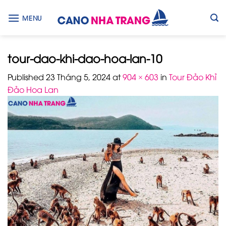
Skip
to
MENU
content
tour-dao-khi-dao-hoa-lan-10
Published
23 Tháng 5, 2024
at
904 × 603
in
Tour Đảo Khỉ
Đảo Hoa Lan