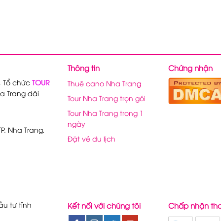
Thông tin
Chứng nhận
, Tổ chức
TOUR
Thuê cano Nha Trang
a Trang dài
Tour Nha Trang trọn gói
Tour Nha Trang trong 1
ngày
P. Nha Trang,
Đặt vé du lịch
u tư tỉnh
Kết nối với chúng tôi
Chấp nhận th