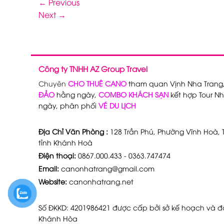
←
Previous
Next
→
Công ty TNHH AZ Group Travel
Chuyên
CHO THUÊ CANO
tham quan Vịnh Nha Trang
ĐẢO
hằng ngày,
COMBO KHÁCH SẠN
kết hợp Tour Nh
ngày, phân phối
VÉ DU LỊCH
Địa Chỉ Văn Phòng :
128 Trần Phú, Phường Vĩnh Hoà, T
tỉnh Khánh Hoà
Điện thoại:
0867.000.433 - 0363.747474
Email:
canonhatrang@gmail.com
Website:
canonhatrang.net
Số ĐKKD: 4201986421 được cấp bởi sở kế hoạch và đầ
Khánh Hòa