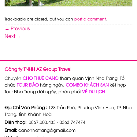
Trackbacks are closed, but you can
post a comment
.
←
Previous
Next
→
Công ty TNHH AZ Group Travel
Chuyên
CHO THUÊ CANO
tham quan Vịnh Nha Trang, Tổ
chức
TOUR ĐẢO
hằng ngày,
COMBO KHÁCH SẠN
kết hợp
Tour Nha Trang dài ngày, phân phối
VÉ DU LỊCH
Địa Chỉ Văn Phòng :
128 Trần Phú, Phường Vĩnh Hoà, TP. Nha
Trang, tỉnh Khánh Hoà
Điện thoại:
0867.000.433 - 0363.747474
Email:
canonhatrang@gmail.com