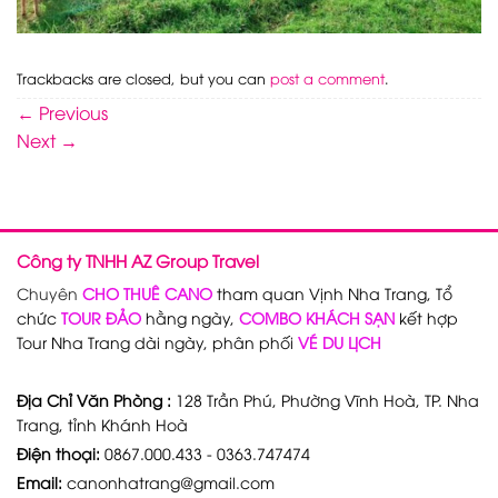
Trackbacks are closed, but you can
post a comment
.
←
Previous
Next
→
Công ty TNHH AZ Group Travel
Chuyên
CHO THUÊ CANO
tham quan Vịnh Nha Trang, Tổ
chức
TOUR ĐẢO
hằng ngày,
COMBO KHÁCH SẠN
kết hợp
Tour Nha Trang dài ngày, phân phối
VÉ DU LỊCH
Địa Chỉ Văn Phòng :
128 Trần Phú, Phường Vĩnh Hoà, TP. Nha
Trang, tỉnh Khánh Hoà
Điện thoại:
0867.000.433 - 0363.747474
Email:
canonhatrang@gmail.com