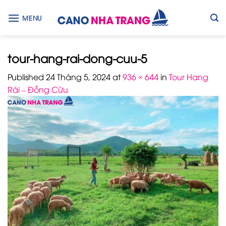
Skip
to
MENU
content
tour-hang-rai-dong-cuu-5
Published
24 Tháng 5, 2024
at
936 × 644
in
Tour Hang
Rái – Đồng Cừu