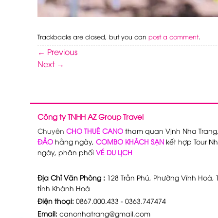
Trackbacks are closed, but you can
post a comment
.
←
Previous
Next
→
Công ty TNHH AZ Group Travel
Chuyên
CHO THUÊ CANO
tham quan Vịnh Nha Trang
ĐẢO
hằng ngày,
COMBO KHÁCH SẠN
kết hợp Tour Nh
ngày, phân phối
VÉ DU LỊCH
Địa Chỉ Văn Phòng :
128 Trần Phú, Phường Vĩnh Hoà, T
tỉnh Khánh Hoà
Điện thoại:
0867.000.433 - 0363.747474
Email:
canonhatrang@gmail.com