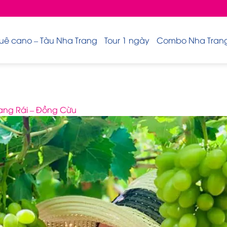
uê cano – Tàu Nha Trang
Tour 1 ngày
Combo Nha Trang 
ang Rái – Đồng Cừu