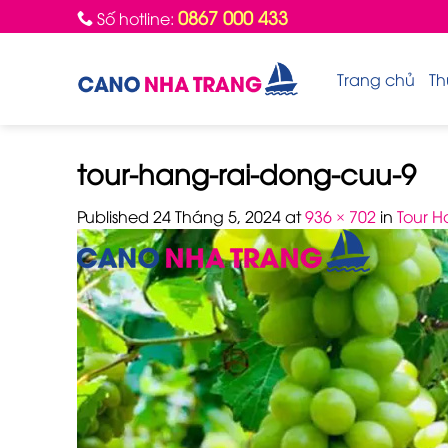
Skip
0867 000 433
Số hotline:
to
content
Trang chủ
Th
tour-hang-rai-dong-cuu-9
Published
24 Tháng 5, 2024
at
936 × 702
in
Tour H