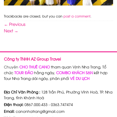
Trackbacks are closed, but you can
post a comment
.
←
Previous
Next
→
Công ty TNHH AZ Group Travel
Chuyên
CHO THUÊ CANO
tham quan Vịnh Nha Trang, Tổ
chức
TOUR ĐẢO
hằng ngày,
COMBO KHÁCH SẠN
kết hợp
Tour Nha Trang dài ngày, phân phối
VÉ DU LỊCH
Địa Chỉ Văn Phòng :
128 Trần Phú, Phường Vĩnh Hoà, TP. Nha
Trang, tỉnh Khánh Hoà
Điện thoại:
0867.000.433 - 0363.747474
Email:
canonhatrang@gmail.com