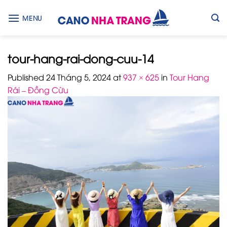
Skip
to
MENU
content
tour-hang-rai-dong-cuu-14
Published
24 Tháng 5, 2024
at
937 × 625
in
Tour Hang
Rái – Đồng Cừu