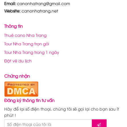
Email:
canonhatrang@gmail.com
Website:
canonhatrang.net
Thông tin
Thuê cano Nha Trang
Tour Nha Trang trọn gói
Tour Nha Trang trong 1 ngày
Đặt vé du lịch
Chứng nhận
Đăng ký thông tin tư vấn
Hãy để lại số điện thoại, chúng tôi sẽ gọi lại cho bạn sau ít
phút !