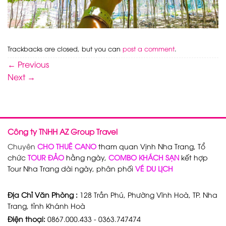
Trackbacks are closed, but you can
post a comment
.
←
Previous
Next
→
Công ty TNHH AZ Group Travel
Chuyên
CHO THUÊ CANO
tham quan Vịnh Nha Trang, Tổ
chức
TOUR ĐẢO
hằng ngày,
COMBO KHÁCH SẠN
kết hợp
Tour Nha Trang dài ngày, phân phối
VÉ DU LỊCH
Địa Chỉ Văn Phòng :
128 Trần Phú, Phường Vĩnh Hoà, TP. Nha
Trang, tỉnh Khánh Hoà
Điện thoại:
0867.000.433 - 0363.747474