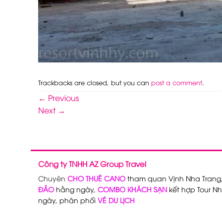
Trackbacks are closed, but you can
post a comment
.
←
Previous
Next
→
Công ty TNHH AZ Group Travel
Chuyên
CHO THUÊ CANO
tham quan Vịnh Nha Trang
ĐẢO
hằng ngày,
COMBO KHÁCH SẠN
kết hợp Tour Nh
ngày, phân phối
VÉ DU LỊCH