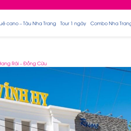
uê cano – Tàu Nha Trang
Tour 1 ngày
Combo Nha Trang 
 Hang Rái – Đồng Cừu