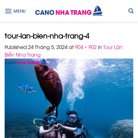
Skip
to
MENU
content
tour-lan-bien-nha-trang-4
Published
24 Tháng 5, 2024
at
904 × 902
in
Tour Lặn
Biển Nha Trang