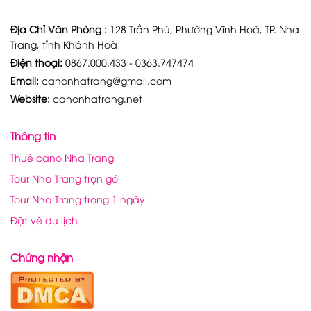
Địa Chỉ Văn Phòng :
128 Trần Phú, Phường Vĩnh Hoà, TP. Nha
Trang, tỉnh Khánh Hoà
Điện thoại:
0867.000.433 - 0363.747474
Email:
canonhatrang@gmail.com
Website:
canonhatrang.net
Thông tin
Thuê cano Nha Trang
Tour Nha Trang trọn gói
Tour Nha Trang trong 1 ngày
Đặt vé du lịch
Chứng nhận