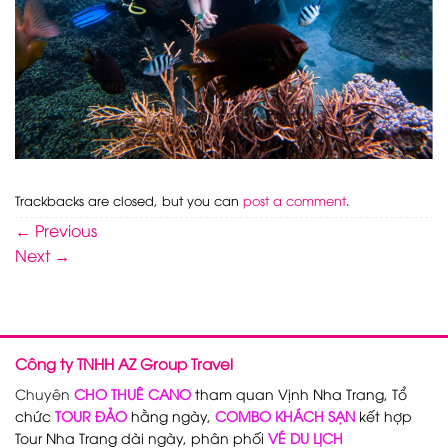
Trackbacks are closed, but you can
post a comment
.
←
Previous
Next
→
Công ty TNHH AZ Group Travel
Chuyên
CHO THUÊ CANO
tham quan Vịnh Nha Trang, Tổ
chức
TOUR ĐẢO
hằng ngày,
COMBO KHÁCH SẠN
kết hợp
Tour Nha Trang dài ngày, phân phối
VÉ DU LỊCH