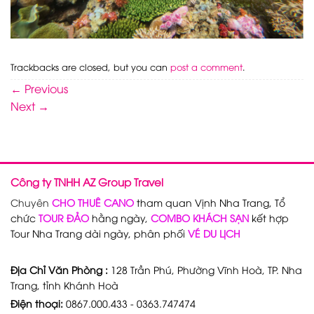
Trackbacks are closed, but you can
post a comment
.
←
Previous
Next
→
Công ty TNHH AZ Group Travel
Chuyên
CHO THUÊ CANO
tham quan Vịnh Nha Trang, Tổ
chức
TOUR ĐẢO
hằng ngày,
COMBO KHÁCH SẠN
kết hợp
Tour Nha Trang dài ngày, phân phối
VÉ DU LỊCH
Địa Chỉ Văn Phòng :
128 Trần Phú, Phường Vĩnh Hoà, TP. Nha
Trang, tỉnh Khánh Hoà
Điện thoại:
0867.000.433 - 0363.747474