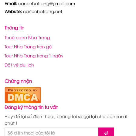
Email:
canonhatrang@gmail.com
Website:
canonhatrang.net
Thông tin
Thuê cano Nha Trang
Tour Nha Trang trọn gói
Tour Nha Trang trong 1 ngày
Đặt vé du lịch
Chứng nhận
Đăng ký thông tin tư vấn
Hãy để lại số điện thoại, chúng tôi sẽ gọi lại cho bạn sau ít
phút !