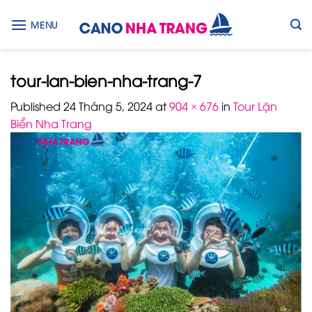
Skip
to
MENU
content
tour-lan-bien-nha-trang-7
Published
24 Tháng 5, 2024
at
904 × 676
in
Tour Lặn
Biển Nha Trang