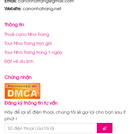
Email:
canonhatrang@gmail.com
Website:
canonhatrang.net
Thông tin
Thuê cano Nha Trang
Tour Nha Trang trọn gói
Tour Nha Trang trong 1 ngày
Đặt vé du lịch
Chứng nhận
Đăng ký thông tin tư vấn
Hãy để lại số điện thoại, chúng tôi sẽ gọi lại cho bạn sau ít
phút !