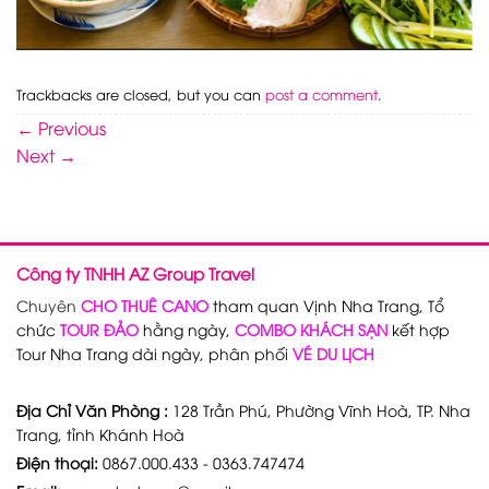
Trackbacks are closed, but you can
post a comment
.
←
Previous
Next
→
Công ty TNHH AZ Group Travel
Chuyên
CHO THUÊ CANO
tham quan Vịnh Nha Trang, Tổ
chức
TOUR ĐẢO
hằng ngày,
COMBO KHÁCH SẠN
kết hợp
Tour Nha Trang dài ngày, phân phối
VÉ DU LỊCH
Địa Chỉ Văn Phòng :
128 Trần Phú, Phường Vĩnh Hoà, TP. Nha
Trang, tỉnh Khánh Hoà
Điện thoại:
0867.000.433 - 0363.747474