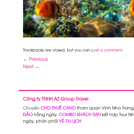
Trackbacks are closed, but you can
post a comment
.
←
Previous
Next
→
Công ty TNHH AZ Group Travel
Chuyên
CHO THUÊ CANO
tham quan Vịnh Nha Trang
ĐẢO
hằng ngày,
COMBO KHÁCH SẠN
kết hợp Tour Nh
ngày, phân phối
VÉ DU LỊCH