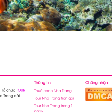
Thông tin
Chứng nhận
, Tổ chức
TOUR
Thuê cano Nha Trang
a Trang dài
Tour Nha Trang trọn gói
Tour Nha Trang trong 1
ngày