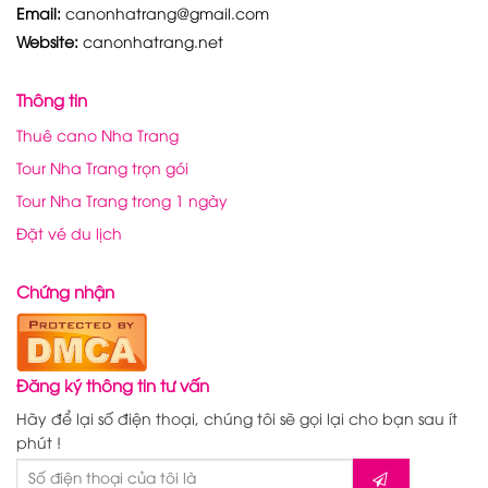
Email:
canonhatrang@gmail.com
Website:
canonhatrang.net
Thông tin
Thuê cano Nha Trang
Tour Nha Trang trọn gói
Tour Nha Trang trong 1 ngày
Đặt vé du lịch
Chứng nhận
Đăng ký thông tin tư vấn
Hãy để lại số điện thoại, chúng tôi sẽ gọi lại cho bạn sau ít
phút !