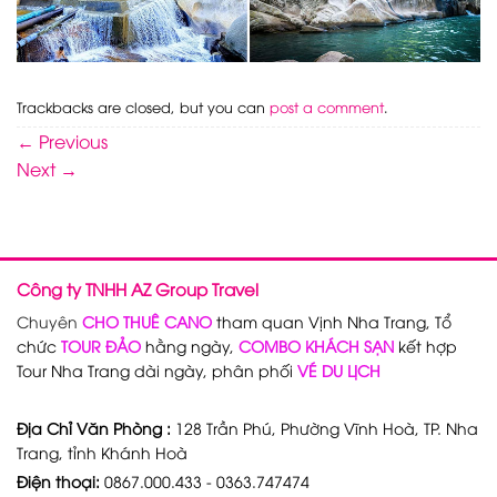
Trackbacks are closed, but you can
post a comment
.
←
Previous
Next
→
Công ty TNHH AZ Group Travel
Chuyên
CHO THUÊ CANO
tham quan Vịnh Nha Trang, Tổ
chức
TOUR ĐẢO
hằng ngày,
COMBO KHÁCH SẠN
kết hợp
Tour Nha Trang dài ngày, phân phối
VÉ DU LỊCH
Địa Chỉ Văn Phòng :
128 Trần Phú, Phường Vĩnh Hoà, TP. Nha
Trang, tỉnh Khánh Hoà
Điện thoại:
0867.000.433 - 0363.747474