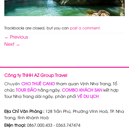
Trackbacks are closed, but you can
post a comment
.
←
Previous
Next
→
Công ty TNHH AZ Group Travel
Chuyên
CHO THUÊ CANO
tham quan Vịnh Nha Trang, Tổ
chức
TOUR ĐẢO
hằng ngày,
COMBO KHÁCH SẠN
kết hợp
Tour Nha Trang dài ngày, phân phối
VÉ DU LỊCH
Địa Chỉ Văn Phòng :
128 Trần Phú, Phường Vĩnh Hoà, TP. Nha
Trang, tỉnh Khánh Hoà
Điện thoại:
0867.000.433 - 0363.747474