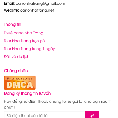
Email:
canonhatrang@gmail.com
Website:
canonhatrang.net
Thông tin
Thuê cano Nha Trang
Tour Nha Trang trọn gói
Tour Nha Trang trong 1 ngày
Đặt vé du lịch
Chứng nhận
Đăng ký thông tin tư vấn
Hãy để lại số điện thoại, chúng tôi sẽ gọi lại cho bạn sau ít
phút !