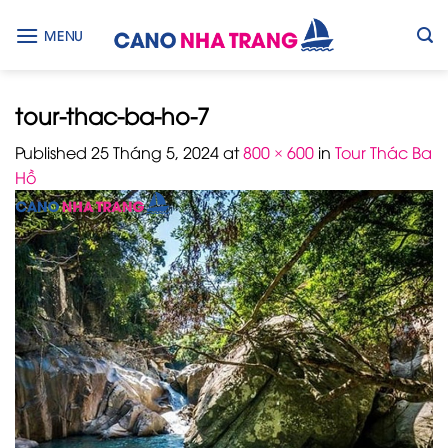
Skip
to
MENU
content
tour-thac-ba-ho-7
Published
25 Tháng 5, 2024
at
800 × 600
in
Tour Thác Ba
Hồ