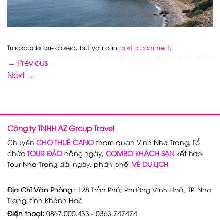
Trackbacks are closed, but you can
post a comment
.
←
Previous
Next
→
Công ty TNHH AZ Group Travel
Chuyên
CHO THUÊ CANO
tham quan Vịnh Nha Trang, Tổ
chức
TOUR ĐẢO
hằng ngày,
COMBO KHÁCH SẠN
kết hợp
Tour Nha Trang dài ngày, phân phối
VÉ DU LỊCH
Địa Chỉ Văn Phòng :
128 Trần Phú, Phường Vĩnh Hoà, TP. Nha
Trang, tỉnh Khánh Hoà
Điện thoại:
0867.000.433 - 0363.747474