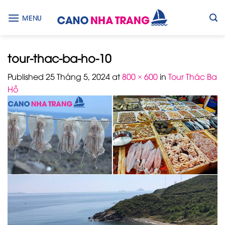
Skip
to
MENU
content
tour-thac-ba-ho-10
Published
25 Tháng 5, 2024
at
800 × 600
in
Tour Thác Ba
Hồ