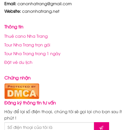
Email:
canonhatrang@gmail.com
Website:
canonhatrang.net
Thông tin
Thuê cano Nha Trang
Tour Nha Trang trọn gói
Tour Nha Trang trong 1 ngày
Đặt vé du lịch
Chứng nhận
Đăng ký thông tin tư vấn
Hãy để lại số điện thoại, chúng tôi sẽ gọi lại cho bạn sau ít
phút !