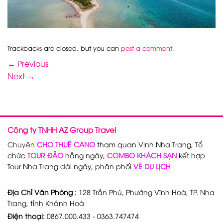
Trackbacks are closed, but you can
post a comment
.
←
Previous
Next
→
Công ty TNHH AZ Group Travel
Chuyên
CHO THUÊ CANO
tham quan Vịnh Nha Trang, Tổ
chức
TOUR ĐẢO
hằng ngày,
COMBO KHÁCH SẠN
kết hợp
Tour Nha Trang dài ngày, phân phối
VÉ DU LỊCH
Địa Chỉ Văn Phòng :
128 Trần Phú, Phường Vĩnh Hoà, TP. Nha
Trang, tỉnh Khánh Hoà
Điện thoại:
0867.000.433 - 0363.747474