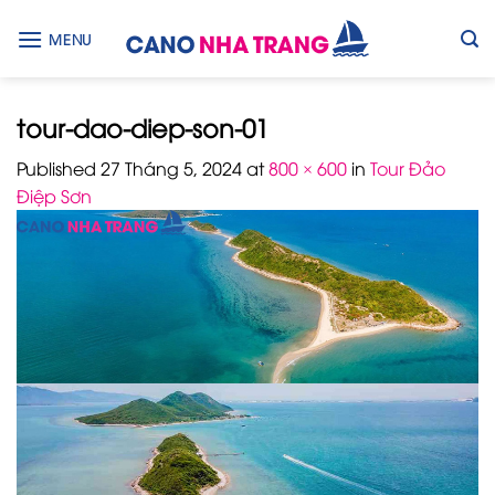
Skip
to
MENU
content
tour-dao-diep-son-01
Published
27 Tháng 5, 2024
at
800 × 600
in
Tour Đảo
Điệp Sơn