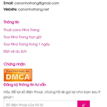
Email:
canonhatrang@gmail.com
Website:
canonhatrang.net
Thông tin
Thuê cano Nha Trang
Tour Nha Trang trọn gói
Tour Nha Trang trong 1 ngày
Đặt vé du lịch
Chứng nhận
Đăng ký thông tin tư vấn
Hãy để lại số điện thoại, chúng tôi sẽ gọi lại cho bạn sau ít
phút !