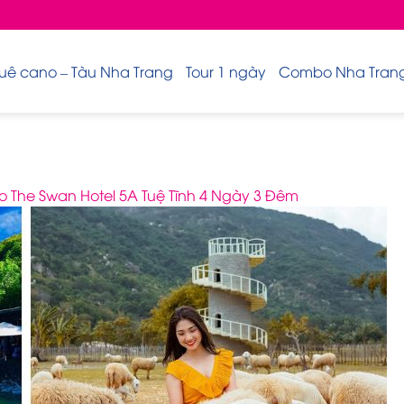
uê cano – Tàu Nha Trang
Tour 1 ngày
Combo Nha Trang 
The Swan Hotel 5A Tuệ Tĩnh 4 Ngày 3 Đêm