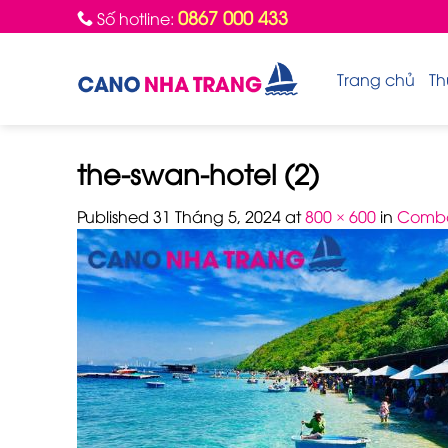
Skip
0867 000 433
Số hotline:
to
content
Trang chủ
Th
the-swan-hotel (2)
Published
31 Tháng 5, 2024
at
800 × 600
in
Combo 