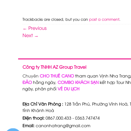
Trackbacks are closed, but you can
post a comment
.
←
Previous
Next
→
Công ty TNHH AZ Group Travel
Chuyên
CHO THUÊ CANO
tham quan Vịnh Nha Trang
ĐẢO
hằng ngày,
COMBO KHÁCH SẠN
kết hợp Tour Nh
ngày, phân phối
VÉ DU LỊCH
Địa Chỉ Văn Phòng :
128 Trần Phú, Phường Vĩnh Hoà, T
tỉnh Khánh Hoà
Điện thoại:
0867.000.433 - 0363.747474
Email:
canonhatrang@gmail.com