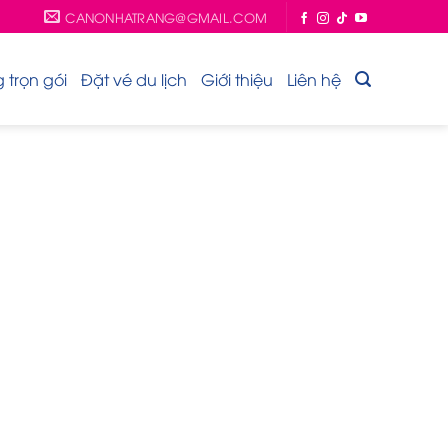
CANONHATRANG@GMAIL.COM
trọn gói
Đặt vé du lịch
Giới thiệu
Liên hệ