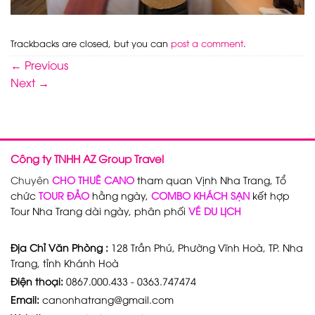
Trackbacks are closed, but you can
post a comment
.
←
Previous
Next
→
Công ty TNHH AZ Group Travel
Chuyên
CHO THUÊ CANO
tham quan Vịnh Nha Trang, Tổ
chức
TOUR ĐẢO
hằng ngày,
COMBO KHÁCH SẠN
kết hợp
Tour Nha Trang dài ngày, phân phối
VÉ DU LỊCH
Địa Chỉ Văn Phòng :
128 Trần Phú, Phường Vĩnh Hoà, TP. Nha
Trang, tỉnh Khánh Hoà
Điện thoại:
0867.000.433 - 0363.747474
Email:
canonhatrang@gmail.com