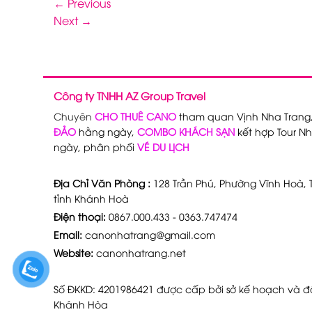
←
Previous
Next
→
Công ty TNHH AZ Group Travel
Chuyên
CHO THUÊ CANO
tham quan Vịnh Nha Trang
ĐẢO
hằng ngày,
COMBO KHÁCH SẠN
kết hợp Tour Nh
ngày, phân phối
VÉ DU LỊCH
Địa Chỉ Văn Phòng :
128 Trần Phú, Phường Vĩnh Hoà, T
tỉnh Khánh Hoà
Điện thoại:
0867.000.433 - 0363.747474
Email:
canonhatrang@gmail.com
Website:
canonhatrang.net
Số ĐKKD: 4201986421 được cấp bởi sở kế hoạch và đầ
Khánh Hòa