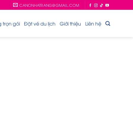
CANONHATRANG@GMAIL.COM
trọn gói
Đặt vé du lịch
Giới thiệu
Liên hệ