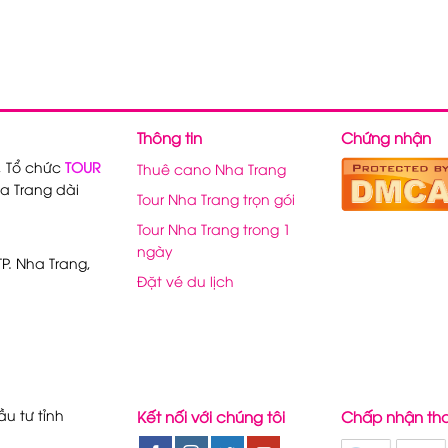
Thông tin
Chứng nhận
, Tổ chức
TOUR
Thuê cano Nha Trang
a Trang dài
Tour Nha Trang trọn gói
Tour Nha Trang trong 1
ngày
P. Nha Trang,
Đặt vé du lịch
u tư tỉnh
Kết nối với chúng tôi
Chấp nhận th