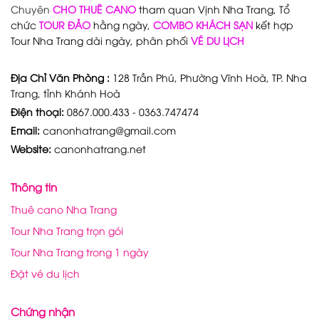
Chuyên
CHO THUÊ CANO
tham quan Vịnh Nha Trang, Tổ
chức
TOUR ĐẢO
hằng ngày,
COMBO KHÁCH SẠN
kết hợp
Tour Nha Trang dài ngày, phân phối
VÉ DU LỊCH
Địa Chỉ Văn Phòng :
128 Trần Phú, Phường Vĩnh Hoà, TP. Nha
Trang, tỉnh Khánh Hoà
Điện thoại:
0867.000.433 - 0363.747474
Email:
canonhatrang@gmail.com
Website:
canonhatrang.net
Thông tin
Thuê cano Nha Trang
Tour Nha Trang trọn gói
Tour Nha Trang trong 1 ngày
Đặt vé du lịch
Chứng nhận