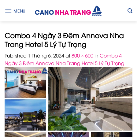
Skip
to
MENU
content
Combo 4 Ngày 3 Đêm Annova Nha
Trang Hotel 5 Lý Tự Trọng
Published
1 Tháng 6, 2024
at
800 × 600
in
Combo 4
Ngày 3 Đêm Annova Nha Trang Hotel 5 Lý Tự Trọng