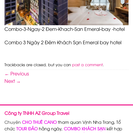
Combo-3-Ngay-2 Đem-Khach-San Emeral-bay -hotel
Combo 3 Ngày 2 Đêm Khách Sạn Emeral bay hotel
Trackbacks are closed, but you can
post a comment
.
←
Previous
Next
→
Công ty TNHH AZ Group Travel
Chuyên
CHO THUÊ CANO
tham quan Vịnh Nha Trang, Tổ
chức
TOUR ĐẢO
hằng ngày,
COMBO KHÁCH SẠN
kết hợp