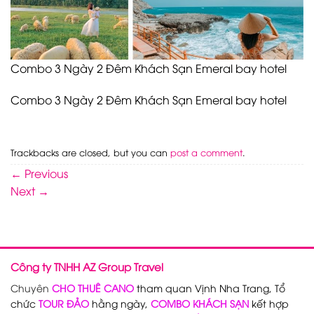
Combo 3 Ngày 2 Đêm Khách Sạn Emeral bay hotel
Combo 3 Ngày 2 Đêm Khách Sạn Emeral bay hotel
Trackbacks are closed, but you can
post a comment
.
←
Previous
Next
→
Công ty TNHH AZ Group Travel
Chuyên
CHO THUÊ CANO
tham quan Vịnh Nha Trang, Tổ
chức
TOUR ĐẢO
hằng ngày,
COMBO KHÁCH SẠN
kết hợp