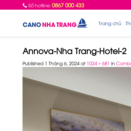
Skip
0867 000 433
Số hotline:
to
content
Trang chủ
Th
Annova-Nha Trang-Hotel-2
Published
1 Tháng 6, 2024
at
1024 × 681
in
Combo