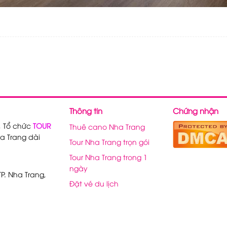
Thông tin
Chứng nhận
, Tổ chức
TOUR
Thuê cano Nha Trang
a Trang dài
Tour Nha Trang trọn gói
Tour Nha Trang trong 1
ngày
P. Nha Trang,
Đặt vé du lịch