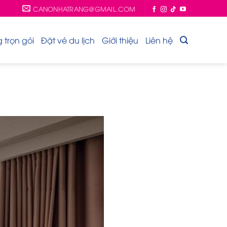
CANONHATRANG@GMAIL.COM
trọn gói
Đặt vé du lịch
Giới thiệu
Liên hệ