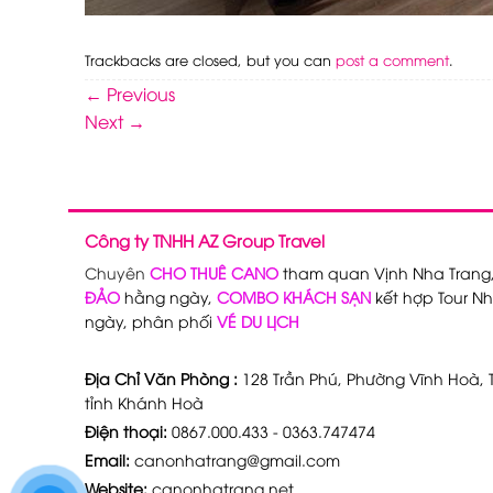
Trackbacks are closed, but you can
post a comment
.
←
Previous
Next
→
Công ty TNHH AZ Group Travel
Chuyên
CHO THUÊ CANO
tham quan Vịnh Nha Trang
ĐẢO
hằng ngày,
COMBO KHÁCH SẠN
kết hợp Tour Nh
ngày, phân phối
VÉ DU LỊCH
Địa Chỉ Văn Phòng :
128 Trần Phú, Phường Vĩnh Hoà, T
tỉnh Khánh Hoà
Điện thoại:
0867.000.433 - 0363.747474
Email:
canonhatrang@gmail.com
Website:
canonhatrang.net